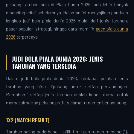
peluang taruhan bola di Piala Dunia 2026 jauh lebih banyak
dibanding edisi sebelumnya. Halaman ini menyajikan panduan
lengkap judi bola piala dunia 2026 mulai dari jenis taruhan,
pasar populer, strategi, hingga cara memilih
agen piala dunia
2026
terpercaya.
JUDI BOLA PIALA DUNIA 2026: JENIS
TARUHAN YANG TERSEDIA
Dalam judi bola piala dunia 2026, terdapat puluhan jenis
taruhan yang bisa dipasang untuk setiap pertandingan.
Memahami setiap jenis taruhan adalah kunci utama untuk
memaksimalkan peluang profit selama turnamen berlangsung.
1X2 (MATCH RESULT)
Taruhan paling sederhana — pilih tim tuan rumah menang (1),