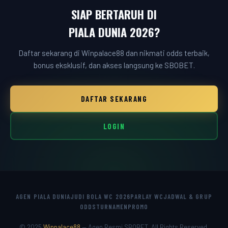
SIAP BERTARUH DI
PIALA DUNIA 2026?
Daftar sekarang di Winpalace88 dan nikmati odds terbaik,
bonus eksklusif, dan akses langsung ke SBOBET.
DAFTAR SEKARANG
LOGIN
AGEN PIALA DUNIA
JUDI BOLA WC 2026
PARLAY WC
JADWAL & GRUP
ODDS
TURNAMEN
PROMO
© 2025
Winpalace88
— Agen Resmi SBOBET. All Rights Reserved.