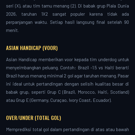
seri (X), atau tim tamu menang (2). Di babak grup Piala Dunia
2026, taruhan 1X2 sangat populer karena tidak ada
perpanjangan waktu. Setiap hasil langsung final setelah 90
menit.
ASIAN HANDICAP (VOOR)
Asian Handicap memberikan voor kepada tim underdog untuk
menyeimbangkan peluang. Contoh: Brazil -1.5 vs Haiti berarti
Brazil harus menang minimal 2 gol agar taruhan menang. Pasar
ini ideal untuk pertandingan dengan selisih kualitas besar di
babak grup, seperti Grup C (Brazil, Morocco, Haiti, Scotland)
atau Grup E (Germany, Curaçao, Ivory Coast, Ecuador).
OVER/UNDER (TOTAL GOL)
Memprediksi total gol dalam pertandingan di atas atau bawah