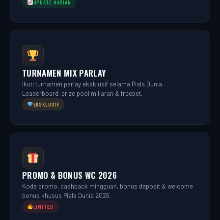
UPDATE HARIAN
TURNAMEN MIX PARLAY
Ikuti turnamen parlay eksklusif selama Piala Dunia.
Leaderboard, prize pool miliaran & freebet.
EKSKLUSIF
PROMO & BONUS WC 2026
Kode promo, cashback mingguan, bonus deposit & welcome
bonus khusus Piala Dunia 2026.
LIMITED