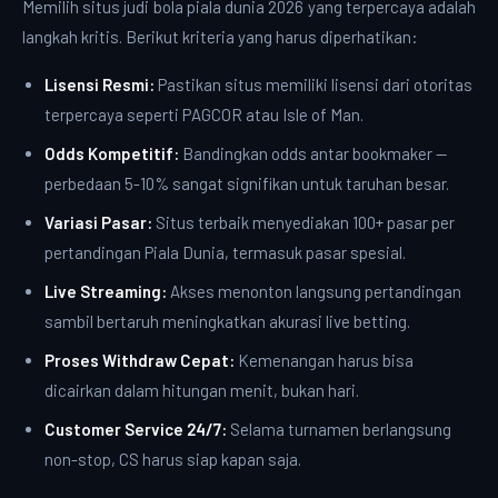
Memilih situs judi bola piala dunia 2026 yang terpercaya adalah
langkah kritis. Berikut kriteria yang harus diperhatikan:
Lisensi Resmi:
Pastikan situs memiliki lisensi dari otoritas
terpercaya seperti PAGCOR atau Isle of Man.
Odds Kompetitif:
Bandingkan odds antar bookmaker —
perbedaan 5-10% sangat signifikan untuk taruhan besar.
Variasi Pasar:
Situs terbaik menyediakan 100+ pasar per
pertandingan Piala Dunia, termasuk pasar spesial.
Live Streaming:
Akses menonton langsung pertandingan
sambil bertaruh meningkatkan akurasi live betting.
Proses Withdraw Cepat:
Kemenangan harus bisa
dicairkan dalam hitungan menit, bukan hari.
Customer Service 24/7:
Selama turnamen berlangsung
non-stop, CS harus siap kapan saja.