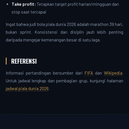
Take profit:
Tetapkan target profit harian/mingguan dan
stop saat tercapai
Ingat bahwa judi bola piala dunia 2026 adalah marathon 39 hari,
bukan sprint. Konsistensi dan disiplin jauh lebih penting
daripada mengejar kemenangan besar di satu laga.
REFERENSI
Informasi pertandingan bersumber dari
FIFA
dan
Wikipedia
.
Untuk jadwal lengkap dan pembagian grup, kunjungi halaman
jadwal piala dunia 2026
.