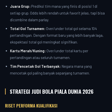
Juara Grup:
Prediksi tim mana yang finis di posisi 1 di
setiap grup. Odds lebih rendah untuk favorit jelas, tapi bisa
dicombine dalam parlay.
Total Gol Turnamen:
Over/under total gol selama 104
pertandingan. Dengan format baru yang lebih banyak laga,
ekspektasi total gol meningkat signifikan.
Kartu Merah/Kuning:
Over/under total kartu per
pertandingan atau seluruh turnamen.
Tim Pencetak Gol Terbanyak:
Negara mana yang
mencetak gol paling banyak sepanjang turnamen.
STRATEGI JUDI BOLA PIALA DUNIA 2026
RISET PERFORMA KUALIFIKASI