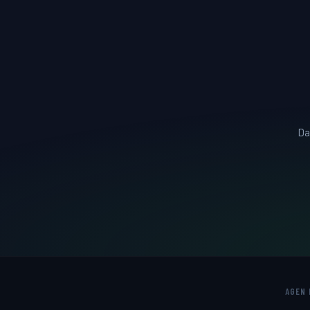
Da
AGEN 