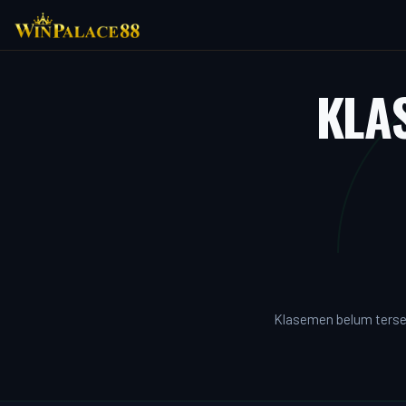
KLA
Klasemen belum terse