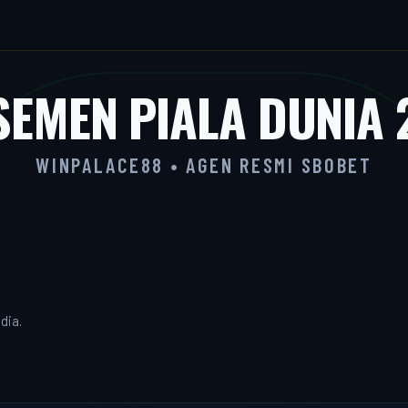
SEMEN PIALA DUNIA 
WINPALACE88 • AGEN RESMI SBOBET
dia.