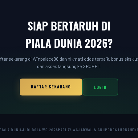
SIAP BERTARUH DI
PIALA DUNIA 2026?
ftar sekarang di Winpalace88 dan nikmati odds terbaik, bonus eksklus
dan akses langsung ke SBOBET.
DAFTAR SEKARANG
LOGIN
PIALA DUNIA
JUDI BOLA WC 2026
PARLAY WC
JADWAL & GRUP
ODDS
TURNAMEN