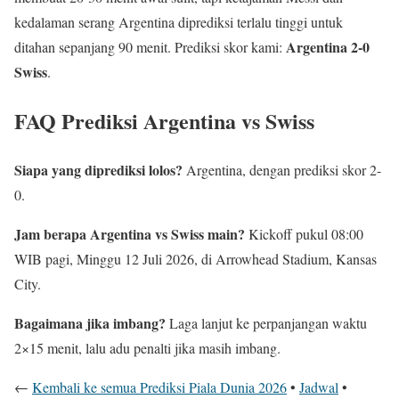
kedalaman serang Argentina diprediksi terlalu tinggi untuk
Argentina 2-0
ditahan sepanjang 90 menit. Prediksi skor kami:
Swiss
.
FAQ Prediksi Argentina vs Swiss
Siapa yang diprediksi lolos?
Argentina, dengan prediksi skor 2-
0.
Jam berapa Argentina vs Swiss main?
Kickoff pukul 08:00
WIB pagi, Minggu 12 Juli 2026, di Arrowhead Stadium, Kansas
City.
Bagaimana jika imbang?
Laga lanjut ke perpanjangan waktu
2×15 menit, lalu adu penalti jika masih imbang.
←
Kembali ke semua Prediksi Piala Dunia 2026
•
Jadwal
•