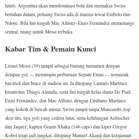
lutut). Argentina akan mendominasi bola dan memaksa Swiss
bertahan dalam; peluang Swiss ada di transisi lewat Embolo dan
Ndoye. Bila lini tengah Mac Allister–Enzo Fernández memenangi
sentral, ruang untuk Messi terbuka.
Kabar Tim & Pemain Kunci
Lionel Messi (39) tampil sebagai bintang turnamen dengan
delapan gol — memimpin perburuan Sepatu Emas — termasuk
hat-trick dan brace di stadion ini. Ia ditopang Lautaro Martínez,
kreativitas Thiago Almada, serta lini tengah kelas dunia De Paul,
Enzo Fernández, dan Mac Allister, dengan Emiliano Martínez
yang kokoh di bawah mistar. Swiss tampil tanpa Manzambi (top
skor tim, tiga gol) yang cedera lutut, serta kehilangan Aebischer
dan Jaquez; kapten Granit Xhaka (146 caps) dan kiper Gregor
Kobel tetap jadi jangkar, ditopang Manuel Akanji dan ketajaman