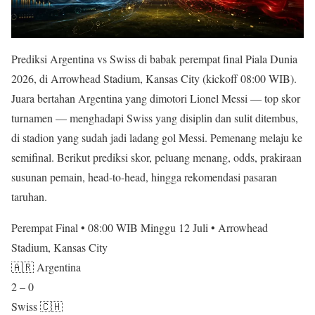
Prediksi Argentina vs Swiss di babak perempat final Piala Dunia
2026, di Arrowhead Stadium, Kansas City (kickoff 08:00 WIB).
Juara bertahan Argentina yang dimotori Lionel Messi — top skor
turnamen — menghadapi Swiss yang disiplin dan sulit ditembus,
di stadion yang sudah jadi ladang gol Messi. Pemenang melaju ke
semifinal. Berikut prediksi skor, peluang menang, odds, prakiraan
susunan pemain, head-to-head, hingga rekomendasi pasaran
taruhan.
Perempat Final • 08:00 WIB Minggu 12 Juli • Arrowhead
Stadium, Kansas City
🇦🇷 Argentina
2 – 0
Swiss 🇨🇭