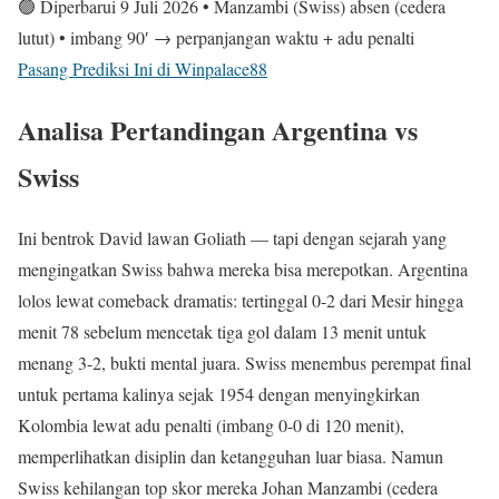
🟢 Diperbarui 9 Juli 2026 • Manzambi (Swiss) absen (cedera
lutut) • imbang 90′ → perpanjangan waktu + adu penalti
Pasang Prediksi Ini di Winpalace88
Analisa Pertandingan Argentina vs
Swiss
Ini bentrok David lawan Goliath — tapi dengan sejarah yang
mengingatkan Swiss bahwa mereka bisa merepotkan. Argentina
lolos lewat comeback dramatis: tertinggal 0-2 dari Mesir hingga
menit 78 sebelum mencetak tiga gol dalam 13 menit untuk
menang 3-2, bukti mental juara. Swiss menembus perempat final
untuk pertama kalinya sejak 1954 dengan menyingkirkan
Kolombia lewat adu penalti (imbang 0-0 di 120 menit),
memperlihatkan disiplin dan ketangguhan luar biasa. Namun
Swiss kehilangan top skor mereka Johan Manzambi (cedera