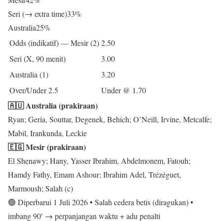
Seri (→ extra time)33%
Australia25%
Odds (indikatif) — Mesir (2)
2.50
Seri (X, 90 menit)
3.00
Australia (1)
3.20
Over/Under 2.5
Under @ 1.70
🇦🇺 Australia (prakiraan)
Ryan; Geria, Souttar, Degenek, Behich; O’Neill, Irvine, Metcalfe;
Mabil, Irankunda, Leckie
🇪🇬 Mesir (prakiraan)
El Shenawy; Hany, Yasser Ibrahim, Abdelmonem, Fatouh;
Hamdy Fathy, Emam Ashour; Ibrahim Adel, Trézéguet,
Marmoush; Salah (c)
🟢 Diperbarui 1 Juli 2026 • Salah cedera betis (diragukan) •
imbang 90′ → perpanjangan waktu + adu penalti