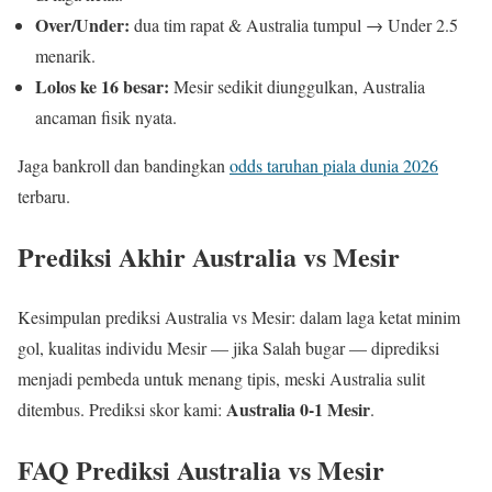
Over/Under:
dua tim rapat & Australia tumpul → Under 2.5
menarik.
Lolos ke 16 besar:
Mesir sedikit diunggulkan, Australia
ancaman fisik nyata.
Jaga bankroll dan bandingkan
odds taruhan piala dunia 2026
terbaru.
Prediksi Akhir Australia vs Mesir
Kesimpulan prediksi Australia vs Mesir: dalam laga ketat minim
gol, kualitas individu Mesir — jika Salah bugar — diprediksi
menjadi pembeda untuk menang tipis, meski Australia sulit
Australia 0-1 Mesir
ditembus. Prediksi skor kami:
.
FAQ Prediksi Australia vs Mesir