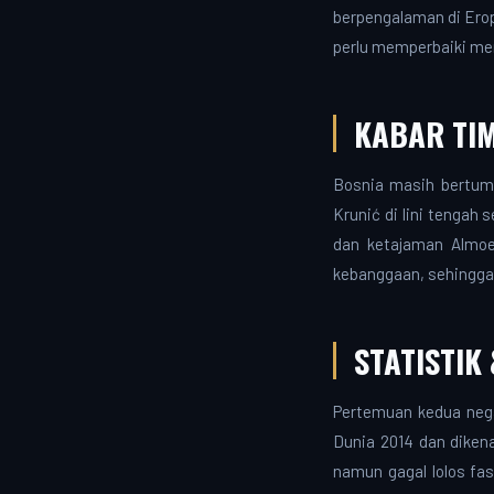
berpengalaman di Ero
perlu memperbaiki men
KABAR TIM
Bosnia masih bertum
Krunić di lini tengah
dan ketajaman Almoez
kebanggaan, sehingga
STATISTIK
Pertemuan kedua negar
Dunia 2014 dan diken
namun gagal lolos fa