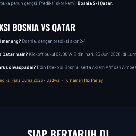
buka penuh gengsi. Prediksi skor kami:
Bosnia 2-1 Qatar
.
KSI BOSNIA VS QATAR
si menang?
Bosnia, dengan prediksi skor 2-1.
s Qatar main?
Kickoff pukul 02:00 WIB dini hari, 25 Juni 2026, di Lum
arus diwaspadai?
Edin Džeko di Bosnia, serta Akram Afif dan Almoez A
ediksi Piala Dunia 2026
•
Jadwal
•
Turnamen Mix Parlay
SIAP BERTARUH DI