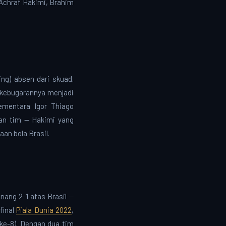
 Achraf Hakimi, Brahim
ng) absen dari skuad.
 kebugarannya menjadi
ementara Igor Thiago
an tim — Hakimi yang
an bola Brasil.
nang 2-1 atas Brasil —
final
Piala Dunia 2022
,
 ke-8). Dengan dua tim