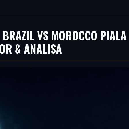
 BRAZIL VS MOROCCO PIALA
OR & ANALISA