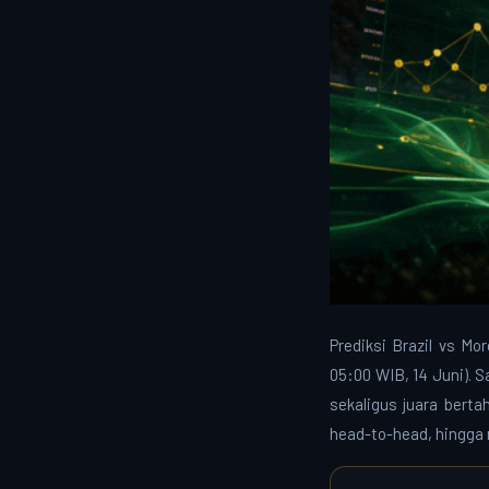
Prediksi Brazil vs Mo
05:00 WIB, 14 Juni). S
sekaligus juara berta
head-to-head, hingga r