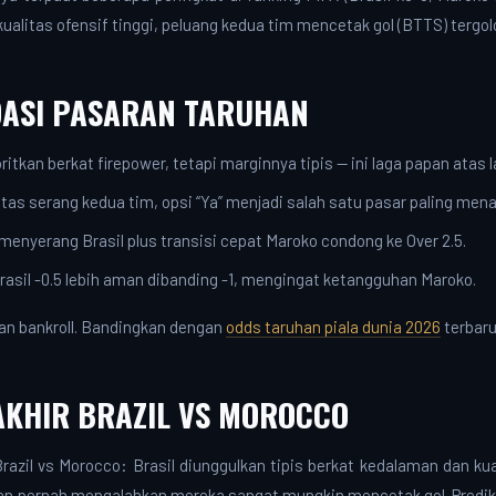
alitas ofensif tinggi, peluang kedua tim mencetak gol (BTTS) tergol
ASI PASARAN TARUHAN
voritkan berkat firepower, tetapi marginnya tipis — ini laga papan atas
tas serang kedua tim, opsi “Ya” menjadi salah satu pasar paling mena
menyerang Brasil plus transisi cepat Maroko condong ke Over 2.5.
rasil -0.5 lebih aman dibanding -1, mengingat ketangguhan Maroko.
an bankroll. Bandingkan dengan
odds taruhan piala dunia 2026
terbar
AKHIR BRAZIL VS MOROCCO
razil vs Morocco: Brasil diunggulkan tipis berkat kedalaman dan kua
dan pernah mengalahkan mereka sangat mungkin mencetak gol. Predik