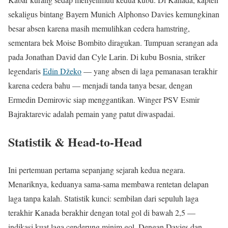
sekaligus bintang Bayern Munich Alphonso Davies kemungkinan
besar absen karena masih memulihkan cedera hamstring,
sementara bek Moise Bombito diragukan. Tumpuan serangan ada
pada Jonathan David dan Cyle Larin. Di kubu Bosnia, striker
legendaris
Edin Džeko
— yang absen di laga pemanasan terakhir
karena cedera bahu — menjadi tanda tanya besar, dengan
Ermedin Demirovic siap menggantikan. Winger PSV Esmir
Bajraktarevic adalah pemain yang patut diwaspadai.
Statistik & Head-to-Head
Ini pertemuan pertama sepanjang sejarah kedua negara.
Menariknya, keduanya sama-sama membawa rentetan delapan
laga tanpa kalah. Statistik kunci: sembilan dari sepuluh laga
terakhir Kanada berakhir dengan total gol di bawah 2,5 —
indikasi kuat laga cenderung minim gol. Dengan Davies dan