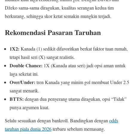
Džeko sama-sama diragukan, kualitas serangan kedua tim
berkurang, sehingga skor ketat semakin mungkin terjadi.
Rekomendasi Pasaran Taruhan
1X2:
Kanada (1) sedikit difavoritkan berkat faktor tuan rumah,
tetapi hasil seri (X) sangat realistis.
Double Chance:
1X (Kanada atau seri) jadi opsi aman untuk
laga seketat ini.
Over/Under:
tren Kanada yang minim gol membuat Under 2.5
sangat menarik.
BTTS:
dengan dua penyerang utama diragukan, opsi “Tidak”
punya argumen kuat.
Selalu sesuaikan dengan bankroll. Bandingkan dengan
odds
taruhan piala dunia 2026
terbaru sebelum memasang.