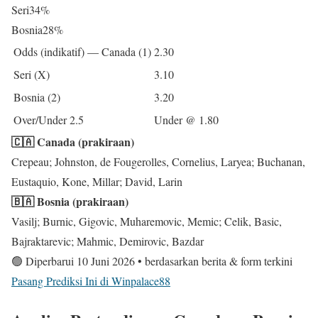
Seri34%
Bosnia28%
Odds (indikatif) — Canada (1)
2.30
Seri (X)
3.10
Bosnia (2)
3.20
Over/Under 2.5
Under @ 1.80
🇨🇦 Canada (prakiraan)
Crepeau; Johnston, de Fougerolles, Cornelius, Laryea; Buchanan,
Eustaquio, Kone, Millar; David, Larin
🇧🇦 Bosnia (prakiraan)
Vasilj; Burnic, Gigovic, Muharemovic, Memic; Celik, Basic,
Bajraktarevic; Mahmic, Demirovic, Bazdar
🟢 Diperbarui 10 Juni 2026 • berdasarkan berita & form terkini
Pasang Prediksi Ini di Winpalace88