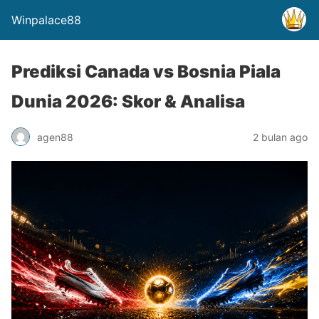
Winpalace88
Prediksi Canada vs Bosnia Piala
Dunia 2026: Skor & Analisa
agen88
2 bulan ago