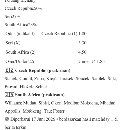
Czech Republic50%
Seri27%
South Africa23%
Odds (indikatif) — Czech Republic (1)
1.80
Seri (X)
3.30
South Africa (2)
4.50
Over/Under 2.5
Under @ 1.85
🇨🇿 Czech Republic (prakiraan)
Staněk; Coufal, Zima, Krejčí, Jurásek; Souček, Sadílek; Šulc,
Provod, Hložek; Schick
🇿🇦 South Africa (prakiraan)
Williams; Mudau, Sibisi, Okon, Modiba; Mokoena, Mbatha;
Appollis, Mofokeng, Tau; Foster
🟢 Diperbarui 17 Juni 2026 • berdasarkan hasil matchday 1 &
berita terkini