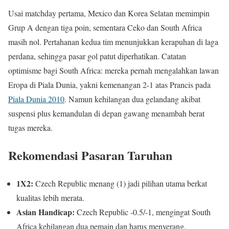
Usai matchday pertama, Mexico dan Korea Selatan memimpin
Grup A dengan tiga poin, sementara Ceko dan South Africa
masih nol. Pertahanan kedua tim menunjukkan kerapuhan di laga
perdana, sehingga pasar gol patut diperhatikan. Catatan
optimisme bagi South Africa: mereka pernah mengalahkan lawan
Eropa di Piala Dunia, yakni kemenangan 2-1 atas Prancis pada
Piala Dunia 2010
. Namun kehilangan dua gelandang akibat
suspensi plus kemandulan di depan gawang menambah berat
tugas mereka.
Rekomendasi Pasaran Taruhan
1X2:
Czech Republic menang (1) jadi pilihan utama berkat
kualitas lebih merata.
Asian Handicap:
Czech Republic -0.5/-1, mengingat South
Africa kehilangan dua pemain dan harus menyerang.