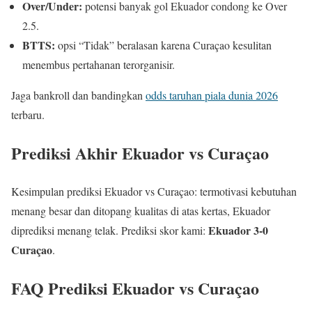
Over/Under:
potensi banyak gol Ekuador condong ke Over
2.5.
BTTS:
opsi “Tidak” beralasan karena Curaçao kesulitan
menembus pertahanan terorganisir.
Jaga bankroll dan bandingkan
odds taruhan piala dunia 2026
terbaru.
Prediksi Akhir Ekuador vs Curaçao
Kesimpulan prediksi Ekuador vs Curaçao: termotivasi kebutuhan
menang besar dan ditopang kualitas di atas kertas, Ekuador
Ekuador 3-0
diprediksi menang telak. Prediksi skor kami:
Curaçao
.
FAQ Prediksi Ekuador vs Curaçao