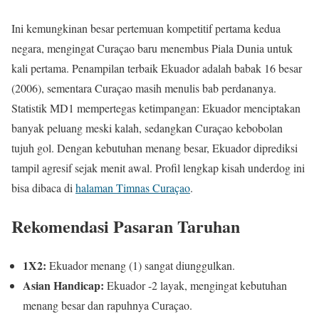
Ini kemungkinan besar pertemuan kompetitif pertama kedua
negara, mengingat Curaçao baru menembus Piala Dunia untuk
kali pertama. Penampilan terbaik Ekuador adalah babak 16 besar
(2006), sementara Curaçao masih menulis bab perdananya.
Statistik MD1 mempertegas ketimpangan: Ekuador menciptakan
banyak peluang meski kalah, sedangkan Curaçao kebobolan
tujuh gol. Dengan kebutuhan menang besar, Ekuador diprediksi
tampil agresif sejak menit awal. Profil lengkap kisah underdog ini
bisa dibaca di
halaman Timnas Curaçao
.
Rekomendasi Pasaran Taruhan
1X2:
Ekuador menang (1) sangat diunggulkan.
Asian Handicap:
Ekuador -2 layak, mengingat kebutuhan
menang besar dan rapuhnya Curaçao.