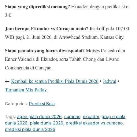
Siapa yang diprediksi menang?
Ekuador, dengan prediksi skor
3-0.
Jam berapa Ekuador vs Curaçao main?
Kickoff pukul 07:00
WIB pagi, 21 Juni 2026, di Arrowhead Stadium, Kansas City.
Siapa pemain yang harus diwaspadai?
Moisés Caicedo dan
Enner Valencia di Ekuador, serta Tahith Chong dan Livano
Comenencia di Curaçao.
←
Kembali ke semua Prediksi Piala Dunia 2026
•
Jadwal
•
Turnamen Mix Parlay
Categories:
Prediksi Bola
Tags:
agen piala dunia 2026
,
curacao
,
ekuador
,
grup e piala
dunia 2026
,
piala dunia 2026
,
prediksi ekuador vs curacao
,
prediksi piala dunia 2026