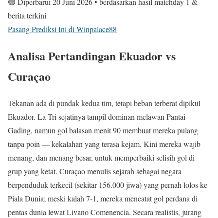
🟢 Diperbarui 20 Juni 2026 • berdasarkan hasil matchday 1 &
berita terkini
Pasang Prediksi Ini di Winpalace88
Analisa Pertandingan Ekuador vs
Curaçao
Tekanan ada di pundak kedua tim, tetapi beban terberat dipikul
Ekuador. La Tri sejatinya tampil dominan melawan Pantai
Gading, namun gol balasan menit 90 membuat mereka pulang
tanpa poin — kekalahan yang terasa kejam. Kini mereka wajib
menang, dan menang besar, untuk memperbaiki selisih gol di
grup yang ketat. Curaçao menulis sejarah sebagai negara
berpenduduk terkecil (sekitar 156.000 jiwa) yang pernah lolos ke
Piala Dunia; meski kalah 7-1, mereka mencatat gol perdana di
pentas dunia lewat Livano Comenencia. Secara realistis, jurang