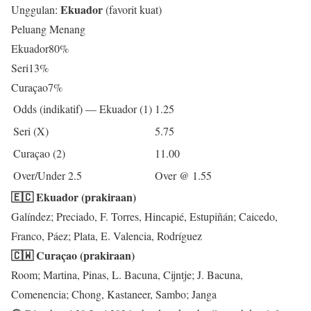
Ekuador
Unggulan:
(favorit kuat)
Peluang Menang
Ekuador80%
Seri13%
Curaçao7%
Odds (indikatif) — Ekuador (1)
1.25
Seri (X)
5.75
Curaçao (2)
11.00
Over/Under 2.5
Over @ 1.55
🇪🇨 Ekuador (prakiraan)
Galíndez; Preciado, F. Torres, Hincapié, Estupiñán; Caicedo,
Franco, Páez; Plata, E. Valencia, Rodríguez
🇨🇼 Curaçao (prakiraan)
Room; Martina, Pinas, L. Bacuna, Cijntje; J. Bacuna,
Comenencia; Chong, Kastaneer, Sambo; Janga