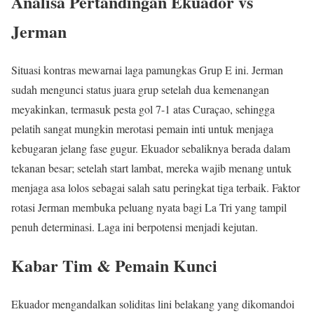
Analisa Pertandingan Ekuador vs
Jerman
Situasi kontras mewarnai laga pamungkas Grup E ini. Jerman
sudah mengunci status juara grup setelah dua kemenangan
meyakinkan, termasuk pesta gol 7-1 atas Curaçao, sehingga
pelatih sangat mungkin merotasi pemain inti untuk menjaga
kebugaran jelang fase gugur. Ekuador sebaliknya berada dalam
tekanan besar; setelah start lambat, mereka wajib menang untuk
menjaga asa lolos sebagai salah satu peringkat tiga terbaik. Faktor
rotasi Jerman membuka peluang nyata bagi La Tri yang tampil
penuh determinasi. Laga ini berpotensi menjadi kejutan.
Kabar Tim & Pemain Kunci
Ekuador mengandalkan soliditas lini belakang yang dikomandoi