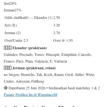
Seri28%
Jerman27%
Odds (indikatif) — Ekuador (1)
2.50
Seri (X)
3.20
Jerman (2)
2.70
Over/Under 2.5
Over @ 1.95
🇪🇨 Ekuador (prakiraan)
Galíndez; Preciado, Torres, Hincapié, Estupiñán; Caicedo,
Franco; Páez, Plata, Valencia; E. Valencia
🇩🇪 Jerman (prakiraan, rotasi)
ter Stegen; Henrichs, Tah, Koch, Raum; Groß, Stiller; Wirtz,
Undav, Adeyemi; Füllkrug
🟢 Diperbarui 25 Juni 2026 • berdasarkan hasil matchday 1 & 2
Pasang Prediksi Ini di Winpalace88