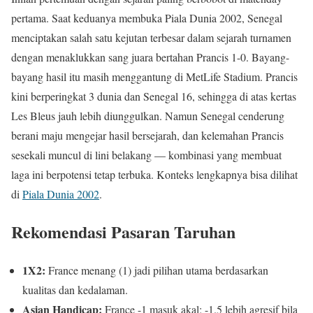
pertama. Saat keduanya membuka Piala Dunia 2002, Senegal
menciptakan salah satu kejutan terbesar dalam sejarah turnamen
dengan menaklukkan sang juara bertahan Prancis 1-0. Bayang-
bayang hasil itu masih menggantung di MetLife Stadium. Prancis
kini berperingkat 3 dunia dan Senegal 16, sehingga di atas kertas
Les Bleus jauh lebih diunggulkan. Namun Senegal cenderung
berani maju mengejar hasil bersejarah, dan kelemahan Prancis
sesekali muncul di lini belakang — kombinasi yang membuat
laga ini berpotensi tetap terbuka. Konteks lengkapnya bisa dilihat
di
Piala Dunia 2002
.
Rekomendasi Pasaran Taruhan
1X2:
France menang (1) jadi pilihan utama berdasarkan
kualitas dan kedalaman.
Asian Handicap:
France -1 masuk akal; -1.5 lebih agresif bila