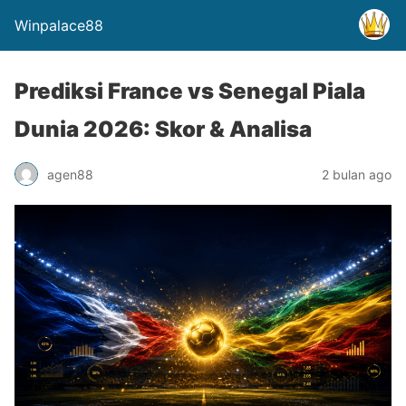
Winpalace88
Prediksi France vs Senegal Piala
Dunia 2026: Skor & Analisa
agen88
2 bulan ago