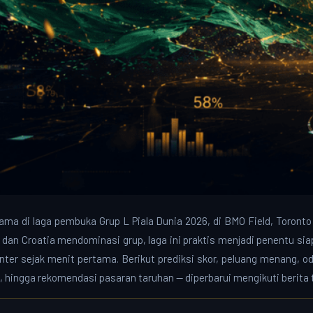
ama di laga pembuka Grup L Piala Dunia 2026, di BMO Field, Toronto 
 dan Croatia mendominasi grup, laga ini praktis menjadi penentu sia
inter sejak menit pertama. Berikut prediksi skor, peluang menang, o
 hingga rekomendasi pasaran taruhan — diperbarui mengikuti berita te