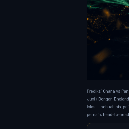
Prediksi Ghana vs Pan
Juni). Dengan England
lolos — sebuah six-po
pemain, head-to-head,