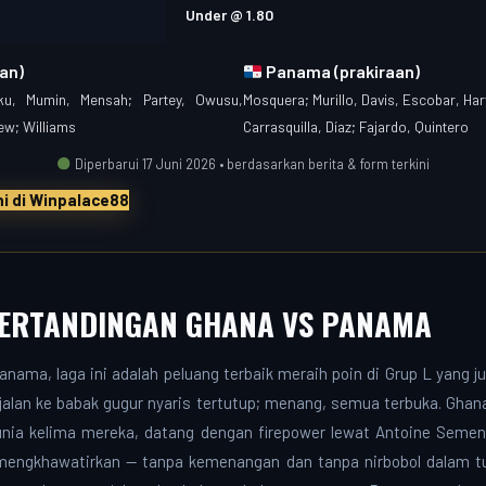
Under @ 1.80
an)
Panama (prakiraan)
oku, Mumin, Mensah; Partey, Owusu,
Mosquera; Murillo, Davis, Escobar, Ha
ew; Williams
Carrasquilla, Díaz; Fajardo, Quintero
Diperbarui 17 Juni 2026 • berdasarkan berita & form terkini
ni di Winpalace88
PERTANDINGAN GHANA VS PANAMA
ama, laga ini adalah peluang terbaik meraih poin di Grup L yang j
, jalan ke babak gugur nyaris tertutup; menang, semua terbuka. Ghana,
Dunia kelima mereka, datang dengan firepower lewat Antoine Semeny
ngkhawatirkan — tanpa kemenangan dan tanpa nirbobol dalam tuju