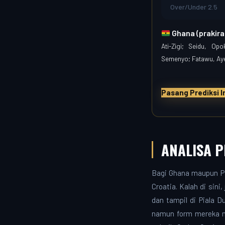
Over/Under 2.5
Ghana (prakira
Ati-Zigi; Seidu, Op
Semenyo; Fatawu, Ay
Pasang Prediksi I
ANALISA 
Bagi Ghana maupun Pan
Croatia. Kalah di sini
dan tampil di Piala 
namun form mereka me