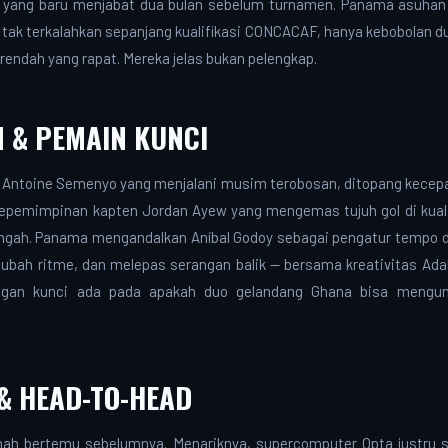
oz yang baru menjabat dua bulan sebelum turnamen. Panama asuha
an tak terkalahkan sepanjang kualifikasi CONCACAF, hanya kebobolan d
rendah yang rapat. Mereka jelas bukan pelengkap.
 & PEMAIN KUNCI
 Antoine Semenyo yang menjalani musim terobosan, ditopang kecepat
kepemimpinan kapten Jordan Ayew yang mengemas tujuh gol di kuali
tengah. Panama mengandalkan Aníbal Godoy sebagai pengatur tempo 
bah ritme, dan melepas serangan balik — bersama kreativitas Adalb
ungan kunci ada pada apakah duo gelandang Ghana bisa mengu
 & HEAD-TO-HEAD
ah bertemu sebelumnya. Menariknya, supercomputer Opta justru 