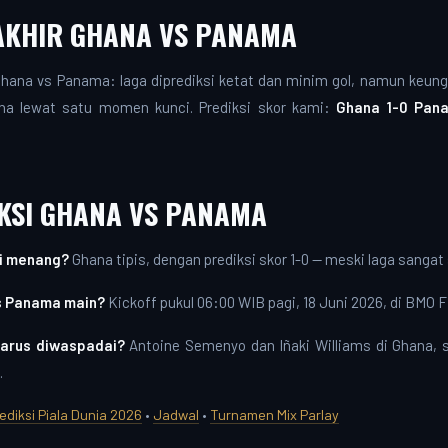
 AKHIR GHANA VS PANAMA
hana vs Panama: laga diprediksi ketat dan minim gol, namun keungg
na lewat satu momen kunci. Prediksi skor kami:
Ghana 1-0 Pan
KSI GHANA VS PANAMA
si menang?
Ghana tipis, dengan prediksi skor 1-0 — meski laga sanga
s Panama main?
Kickoff pukul 06:00 WIB pagi, 18 Juni 2026, di BMO Fi
harus diwaspadai?
Antoine Semenyo dan Iñaki Williams di Ghana, s
.
ediksi Piala Dunia 2026
•
Jadwal
•
Turnamen Mix Parlay