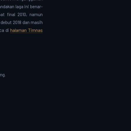
dakan laga ini benar-
at final 2010, namun
h debut 2018 dan masih
ca di
halaman Timnas
ng.