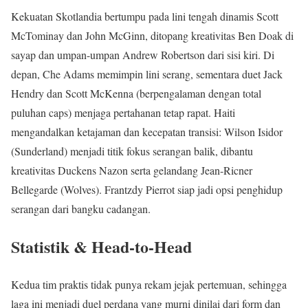
Kekuatan Skotlandia bertumpu pada lini tengah dinamis Scott
McTominay dan John McGinn, ditopang kreativitas Ben Doak di
sayap dan umpan-umpan Andrew Robertson dari sisi kiri. Di
depan, Che Adams memimpin lini serang, sementara duet Jack
Hendry dan Scott McKenna (berpengalaman dengan total
puluhan caps) menjaga pertahanan tetap rapat. Haiti
mengandalkan ketajaman dan kecepatan transisi: Wilson Isidor
(Sunderland) menjadi titik fokus serangan balik, dibantu
kreativitas Duckens Nazon serta gelandang Jean-Ricner
Bellegarde (Wolves). Frantzdy Pierrot siap jadi opsi penghidup
serangan dari bangku cadangan.
Statistik & Head-to-Head
Kedua tim praktis tidak punya rekam jejak pertemuan, sehingga
laga ini menjadi duel perdana yang murni dinilai dari form dan