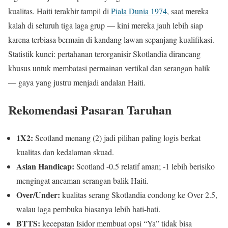
kualitas. Haiti terakhir tampil di
Piala Dunia 1974
, saat mereka
kalah di seluruh tiga laga grup — kini mereka jauh lebih siap
karena terbiasa bermain di kandang lawan sepanjang kualifikasi.
Statistik kunci: pertahanan terorganisir Skotlandia dirancang
khusus untuk membatasi permainan vertikal dan serangan balik
— gaya yang justru menjadi andalan Haiti.
Rekomendasi Pasaran Taruhan
1X2:
Scotland menang (2) jadi pilihan paling logis berkat
kualitas dan kedalaman skuad.
Asian Handicap:
Scotland -0.5 relatif aman; -1 lebih berisiko
mengingat ancaman serangan balik Haiti.
Over/Under:
kualitas serang Skotlandia condong ke Over 2.5,
walau laga pembuka biasanya lebih hati-hati.
BTTS:
kecepatan Isidor membuat opsi “Ya” tidak bisa