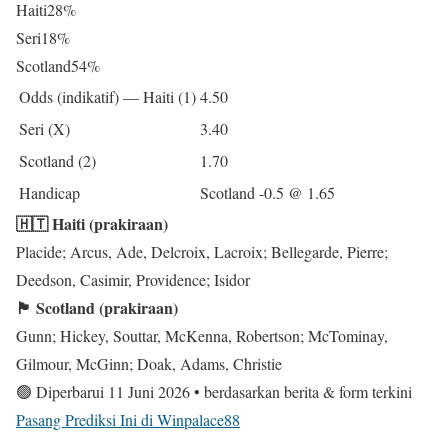
Haiti28%
Seri18%
Scotland54%
Odds (indikatif) — Haiti (1)
4.50
Seri (X)
3.40
Scotland (2)
1.70
Handicap
Scotland -0.5 @ 1.65
🇭🇹 Haiti (prakiraan)
Placide; Arcus, Ade, Delcroix, Lacroix; Bellegarde, Pierre;
Deedson, Casimir, Providence; Isidor
🏴󠁧󠁢󠁳󠁣󠁴󠁿 Scotland (prakiraan)
Gunn; Hickey, Souttar, McKenna, Robertson; McTominay,
Gilmour, McGinn; Doak, Adams, Christie
🟢 Diperbarui 11 Juni 2026 • berdasarkan berita & form terkini
Pasang Prediksi Ini di Winpalace88