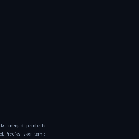
diksi menjadi pembeda
 Prediksi skor kami: