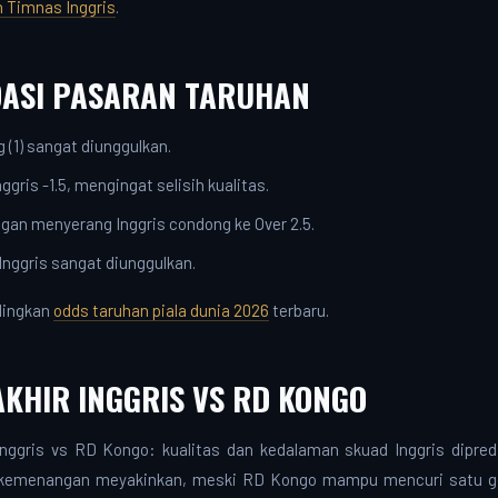
 Timnas Inggris
.
ASI PASARAN TARUHAN
 (1) sangat diunggulkan.
ggris -1.5, mengingat selisih kualitas.
gan menyerang Inggris condong ke Over 2.5.
Inggris sangat diunggulkan.
dingkan
odds taruhan piala dunia 2026
terbaru.
AKHIR INGGRIS VS RD KONGO
Inggris vs RD Kongo: kualitas dan kedalaman skuad Inggris dipre
 kemenangan meyakinkan, meski RD Kongo mampu mencuri satu gol.