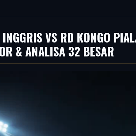
 INGGRIS VS RD KONGO PIAL
OR & ANALISA 32 BESAR