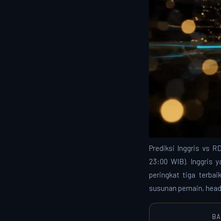
Prediksi Inggris vs R
23:00 WIB). Inggris 
peringkat tiga terbai
susunan pemain, head
BA