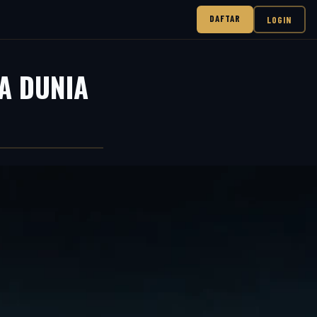
DAFTAR
LOGIN
A DUNIA