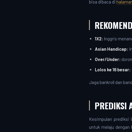
bisa dibaca di
halaman
REKOMEND
1X2:
Inggris menang
Asian Handicap:
In
Over/Under:
doron
Lolos ke 16 besar:
Jaga bankroll dan ban
PREDIKSI 
Kesimpulan prediksi 
untuk melaju dengan