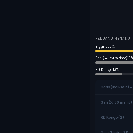
PELUANG MENANG (
Inggris68%
Seri (→ extra time)19
RD Kongo13%
Odds (indikatif) — 
Seri (X, 90 menit)
RD Kongo (2)
Over/Under 2.5