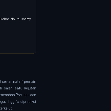
ukoko; Moutoussamy,
d serta materi pemain
i salah satu kejutan
 menahan Portugal dan
ur, Inggris diprediksi
erkejut.