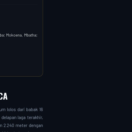
iba; Mokoena, Mbatha;
CA
m lolos dari babak 16
elapan laga terakhir,
an 2.240 meter dengan