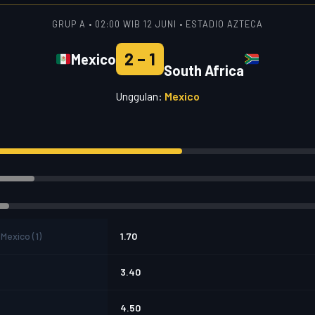
GRUP A • 02:00 WIB 12 JUNI • ESTADIO AZTECA
2 – 1
Mexico
South Africa
Unggulan:
Mexico
 Mexico (1)
1.70
3.40
4.50