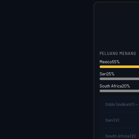
PELUANG MENANG
Mexico55%
Seri25%
South Africa20%
Odds (indikatif) —
Seri (X)
South Africa (2)