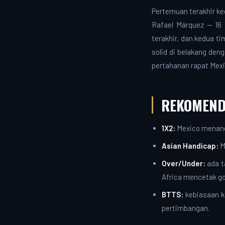
Pertemuan terakhir ke
Rafael Márquez — 16 t
terakhir, dan kedua t
solid di belakang deng
pertahanan rapat Mexi
REKOMEND
1X2:
Mexico menang 
Asian Handicap:
M
Over/Under:
ada t
Africa mencetak go
BTTS:
kebiasaan ke
pertimbangan.