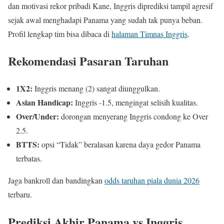
dan motivasi rekor pribadi Kane, Inggris diprediksi tampil agresif
sejak awal menghadapi Panama yang sudah tak punya beban.
Profil lengkap tim bisa dibaca di
halaman Timnas Inggris
.
Rekomendasi Pasaran Taruhan
1X2:
Inggris menang (2) sangat diunggulkan.
Asian Handicap:
Inggris -1.5, mengingat selisih kualitas.
Over/Under:
dorongan menyerang Inggris condong ke Over
2.5.
BTTS:
opsi “Tidak” beralasan karena daya gedor Panama
terbatas.
Jaga bankroll dan bandingkan
odds taruhan piala dunia 2026
terbaru.
Prediksi Akhir Panama vs Inggris