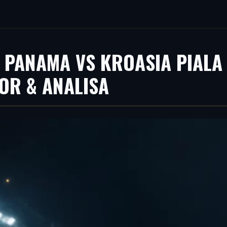
 PANAMA VS KROASIA PIALA
OR & ANALISA