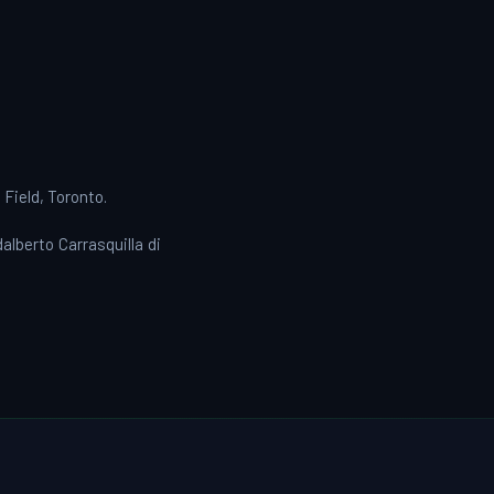
Field, Toronto.
alberto Carrasquilla di