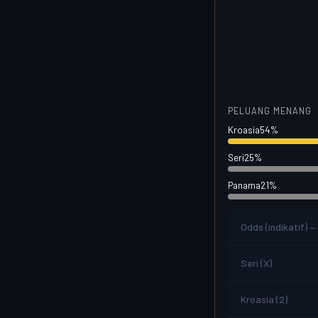
PELUANG MENANG
Kroasia54%
Seri25%
Panama21%
Odds (indikatif) 
Seri (X)
Kroasia (2)