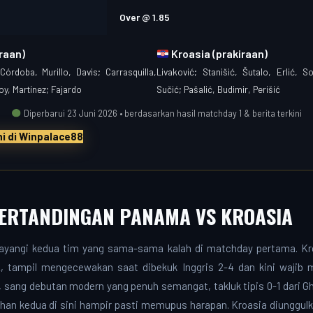
Over @ 1.85
raan)
Kroasia (prakiraan)
órdoba, Murillo, Davis; Carrasquilla,
Livaković; Stanišić, Šutalo, Erlić, S
y, Martínez; Fajardo
Sučić; Pašalić, Budimir, Perišić
Diperbarui 23 Juni 2026 • berdasarkan hasil matchday 1 & berita terkini
ni di Winpalace88
PERTANDINGAN PANAMA VS KROASIA
angi kedua tim yang sama-sama kalah di matchday pertama. Kroa
2, tampil mengecewakan saat dibekuk Inggris 2-4 dan kini waji
, sang debutan modern yang penuh semangat, takluk tipis 0-1 dari 
ahan kedua di sini hampir pasti memupus harapan. Kroasia diunggu