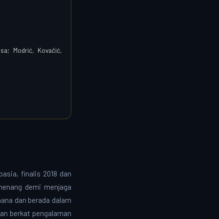
osa; Modrić, Kovačić,
sia, finalis 2018 dan
b menang demi menjaga
Ghana dan berada dalam
lkan berkat pengalaman