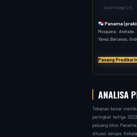
Over/Under 2.5
Panama (praki
Mosquera; Andrade, C
Yánez; Bárcenas, Godo
Pasang Prediksi I
ANALISA 
Tekanan besar membay
peringkat ketiga 202
peluang lolos. Panama
situasi serupa. Kekal