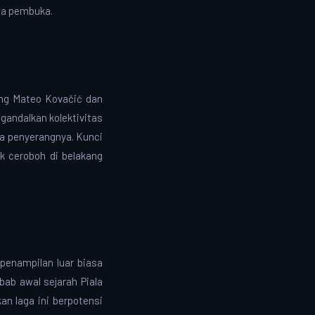
ga pembuka.
ng Mateo Kovačić dan
gandalkan kolektivitas
ra penyerangnya. Kunci
 ceroboh di belakang
penampilan luar biasa
bab awal sejarah Piala
n laga ini berpotensi