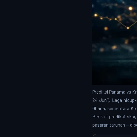
Prediksi Panama vs Kr
24 Juni). Laga hidup
Ghana, sementara Kroas
Berikut prediksi sko
pasaran taruhan — dip