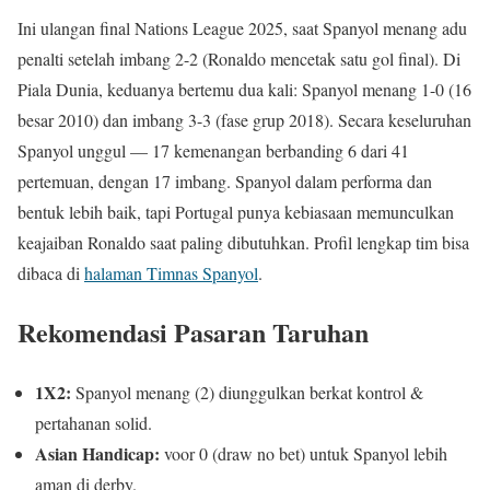
Ini ulangan final Nations League 2025, saat Spanyol menang adu
penalti setelah imbang 2-2 (Ronaldo mencetak satu gol final). Di
Piala Dunia, keduanya bertemu dua kali: Spanyol menang 1-0 (16
besar 2010) dan imbang 3-3 (fase grup 2018). Secara keseluruhan
Spanyol unggul — 17 kemenangan berbanding 6 dari 41
pertemuan, dengan 17 imbang. Spanyol dalam performa dan
bentuk lebih baik, tapi Portugal punya kebiasaan memunculkan
keajaiban Ronaldo saat paling dibutuhkan. Profil lengkap tim bisa
dibaca di
halaman Timnas Spanyol
.
Rekomendasi Pasaran Taruhan
1X2:
Spanyol menang (2) diunggulkan berkat kontrol &
pertahanan solid.
Asian Handicap:
voor 0 (draw no bet) untuk Spanyol lebih
aman di derby.