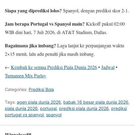
Siapa yang diprediksi lolos?
Spanyol, dengan prediksi skor 2-1.
Jam berapa Portugal vs Spanyol main?
Kickoff pukul 02:00
WIB dini hari, 7 Juli 2026, di AT&T Stadium, Dallas.
Bagaimana jika imbang?
Laga lanjut ke perpanjangan waktu
2×15 menit, lalu adu penalti jika masih imbang.
←
Kembali ke semua Prediksi Piala Dunia 2026
•
Jadwal
•
Turnamen Mix Parlay
Categories:
Prediksi Bola
Tags:
agen piala dunia 2026
,
babak 16 besar piala dunia 2026
,
piala dunia 2026
,
portugal
,
prediksi piala dunia 2026
,
prediksi
portugal vs spanyol
,
spanyol
Winpalace88