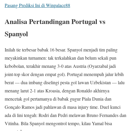
Pasang Prediksi Ini di Winpalace88
Analisa Pertandingan Portugal vs
Spanyol
Inilah tie terbesar babak 16 besar. Spanyol menjadi tim paling
meyakinkan turnamen: tak terkalahkan dan belum sekali pun
kebobolan, terakhir menang 3-0 atas Austria (Oyarzabal jadi
joint-top skor dengan empat gol). Portugal menempuh jalur lebih
berat — dua imbang diselingi pesta gol lawan Uzbekistan — lalu
menang larut 2-1 atas Kroasia, dengan Ronaldo akhirnya
mencetak gol pertamanya di babak gugur Piala Dunia dan
Gonçalo Ramos jadi pahlawan di masa injury time. Duel kunci
ada di lini tengah: Rodri dan Pedri melawan Bruno Fernandes dan
Vitinha. Bila Spanyol mengontrol tempo, kilau Yamal bisa