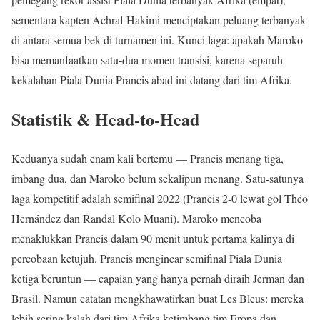
sementara kapten Achraf Hakimi menciptakan peluang terbanyak
di antara semua bek di turnamen ini. Kunci laga: apakah Maroko
bisa memanfaatkan satu-dua momen transisi, karena separuh
kekalahan Piala Dunia Prancis abad ini datang dari tim Afrika.
Statistik & Head-to-Head
Keduanya sudah enam kali bertemu — Prancis menang tiga,
imbang dua, dan Maroko belum sekalipun menang. Satu-satunya
laga kompetitif adalah semifinal 2022 (Prancis 2-0 lewat gol Théo
Hernández dan Randal Kolo Muani). Maroko mencoba
menaklukkan Prancis dalam 90 menit untuk pertama kalinya di
percobaan ketujuh. Prancis mengincar semifinal Piala Dunia
ketiga beruntun — capaian yang hanya pernah diraih Jerman dan
Brasil. Namun catatan mengkhawatirkan buat Les Bleus: mereka
lebih sering kalah dari tim Afrika ketimbang tim Eropa dan