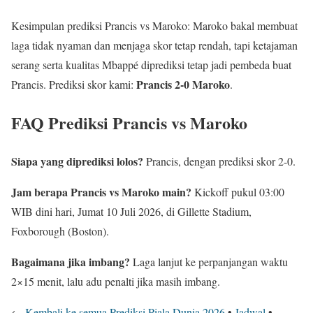
Kesimpulan prediksi Prancis vs Maroko: Maroko bakal membuat
laga tidak nyaman dan menjaga skor tetap rendah, tapi ketajaman
serang serta kualitas Mbappé diprediksi tetap jadi pembeda buat
Prancis 2-0 Maroko
Prancis. Prediksi skor kami:
.
FAQ Prediksi Prancis vs Maroko
Siapa yang diprediksi lolos?
Prancis, dengan prediksi skor 2-0.
Jam berapa Prancis vs Maroko main?
Kickoff pukul 03:00
WIB dini hari, Jumat 10 Juli 2026, di Gillette Stadium,
Foxborough (Boston).
Bagaimana jika imbang?
Laga lanjut ke perpanjangan waktu
2×15 menit, lalu adu penalti jika masih imbang.
←
Kembali ke semua Prediksi Piala Dunia 2026
•
Jadwal
•