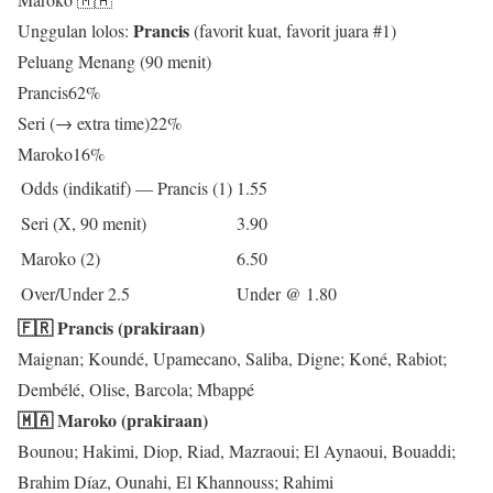
Prancis
Unggulan lolos:
(favorit kuat, favorit juara #1)
Peluang Menang (90 menit)
Prancis62%
Seri (→ extra time)22%
Maroko16%
Odds (indikatif) — Prancis (1)
1.55
Seri (X, 90 menit)
3.90
Maroko (2)
6.50
Over/Under 2.5
Under @ 1.80
🇫🇷 Prancis (prakiraan)
Maignan; Koundé, Upamecano, Saliba, Digne; Koné, Rabiot;
Dembélé, Olise, Barcola; Mbappé
🇲🇦 Maroko (prakiraan)
Bounou; Hakimi, Diop, Riad, Mazraoui; El Aynaoui, Bouaddi;
Brahim Díaz, Ounahi, El Khannouss; Rahimi