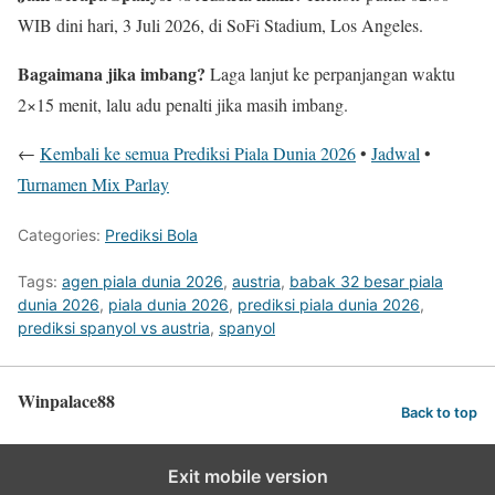
WIB dini hari, 3 Juli 2026, di SoFi Stadium, Los Angeles.
Bagaimana jika imbang?
Laga lanjut ke perpanjangan waktu
2×15 menit, lalu adu penalti jika masih imbang.
←
Kembali ke semua Prediksi Piala Dunia 2026
•
Jadwal
•
Turnamen Mix Parlay
Categories:
Prediksi Bola
Tags:
agen piala dunia 2026
,
austria
,
babak 32 besar piala
dunia 2026
,
piala dunia 2026
,
prediksi piala dunia 2026
,
prediksi spanyol vs austria
,
spanyol
Winpalace88
Back to top
Exit mobile version