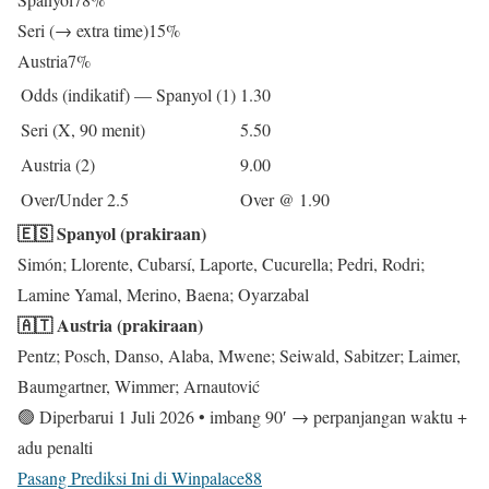
Seri (→ extra time)15%
Austria7%
Odds (indikatif) — Spanyol (1)
1.30
Seri (X, 90 menit)
5.50
Austria (2)
9.00
Over/Under 2.5
Over @ 1.90
🇪🇸 Spanyol (prakiraan)
Simón; Llorente, Cubarsí, Laporte, Cucurella; Pedri, Rodri;
Lamine Yamal, Merino, Baena; Oyarzabal
🇦🇹 Austria (prakiraan)
Pentz; Posch, Danso, Alaba, Mwene; Seiwald, Sabitzer; Laimer,
Baumgartner, Wimmer; Arnautović
🟢 Diperbarui 1 Juli 2026 • imbang 90′ → perpanjangan waktu +
adu penalti
Pasang Prediksi Ini di Winpalace88