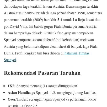
dari delapan laga terakhir lawan Austria. Kemenangan terakhir
Austria atas Spanyol terjadi di laga persahabatan 1990, sementara
pertemuan terakhir (2009) berakhir 5-1 untuk La Roja lewat dua
gol David Villa. Ini babak gugur Piala Dunia pertama Austria
dalam hampir tiga dekade. Statistik fase grup menempatkan
Spanyol sempurna secara defensif (nol kebobolan) melawan
Austria yang belum sekalipun clean sheet di banyak laga Piala
Dunia. Profil lengkap tim bisa dibaca di
halaman Timnas
Spanyol
.
Rekomendasi Pasaran Taruhan
1X2:
Spanyol menang (1) sangat diunggulkan.
Asian Handicap:
Spanyol -1.5, mengingat jurang kualitas.
Over/Under:
serangan tajam Spanyol vs pertahanan bocor
Austria → Over 2.5.