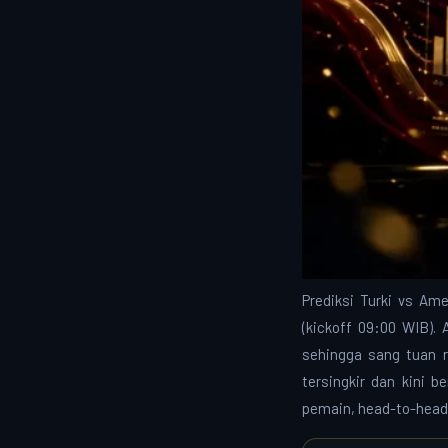
Prediksi Turki vs Am
(kickoff 09:00 WIB).
sehingga sang tuan 
tersingkir dan kini b
pemain, head-to-head,