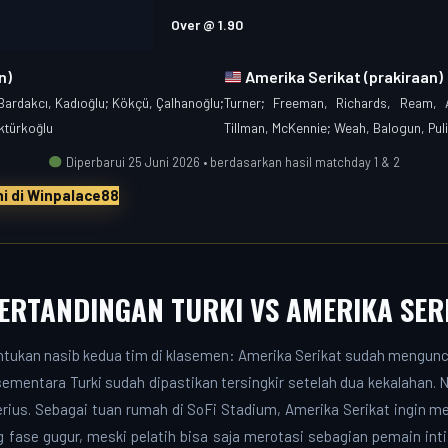
Over @ 1.90
n)
Amerika Serikat (prakiraan)
 Bardakcı, Kadıoğlu; Kökçü, Çalhanoğlu;
Turner; Freeman, Richards, Ream, 
Aktürkoğlu
Tillman, McKennie; Weah, Balogun, Puli
Diperbarui 25 Juni 2026 • berdasarkan hasil matchday 1 & 2
ni di Winpalace88
ERTANDINGAN TURKI VS AMERIKA SER
entukan nasib kedua tim di klasemen: Amerika Serikat sudah mengunci
 sementara Turki sudah dipastikan tersingkir setelah dua kekalahan
serius. Sebagai tuan rumah di SoFi Stadium, Amerika Serikat ingin
g fase gugur, meski pelatih bisa saja merotasi sebagian pemain inti