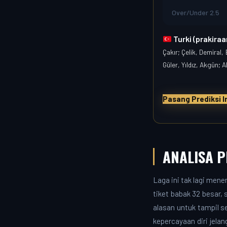
Over/Under 2.5
Turki (prakiraa
Çakır; Çelik, Demiral,
Güler, Yıldız, Akgün; 
Pasang Prediksi I
ANALISA P
Laga ini tak lagi men
tiket babak 32 besar,
alasan untuk tampil 
kepercayaan diri jelan