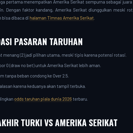
 laga pertama menempatkan Amerika Serikat sempurna sebagai juara 
in. Dengan faktor kandang, Amerika Serikat diunggulkan meski r
im bisa dibaca di
halaman Timnas Amerika Serikat
.
ASI PASARAN TARUHAN
 menang (2) jadi pilihan utama, meski tipis karena potensi rotasi.
oor 0 (draw no bet) untuk Amerika Serikat lebih aman.
im tanpa beban condong ke Over 2.5.
ralasan karena keduanya akan tampil terbuka.
dingkan
odds taruhan piala dunia 2026
terbaru.
AKHIR TURKI VS AMERIKA SERIKAT