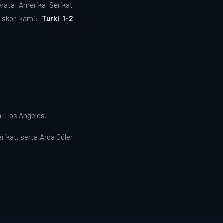
rata Amerika Serikat
i skor kami:
Turki 1-2
, Los Angeles.
rikat, serta Arda Güler