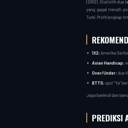
(2002). Statistik dua
yang gagal meraih po
Turki. Profil lengkap t
REKOMEND
1X2:
Amerika Serikat
Asian Handicap:
v
Over/Under:
dua t
BTTS:
opsi “Ya” be
Jaga bankroll dan ban
PREDIKSI 