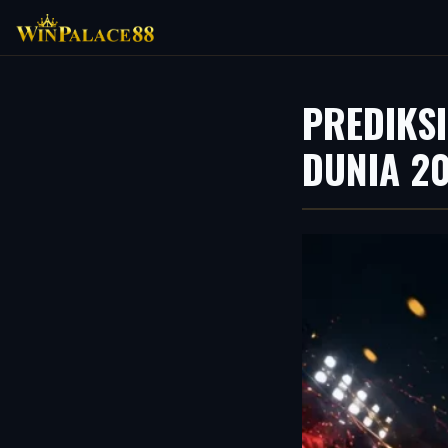
PREDIKSI
DUNIA 20