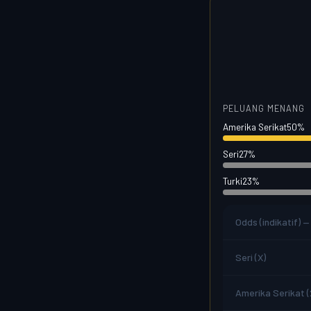
PELUANG MENANG
Amerika Serikat50%
Seri27%
Turki23%
Odds (indikatif) — 
Seri (X)
Amerika Serikat (