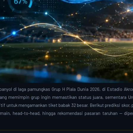
panyol di laga pamungkas Grup H Piala Dunia 2026, di Estadio Akron
yang memimpin grup ingin memastikan status juara, sementara U
sitif untuk mengamankan tiket babak 32 besar. Berikut prediksi skor,
main, head-to-head, hingga rekomendasi pasaran taruhan — diper