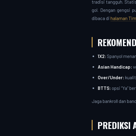
tradisi tangguh. Stat
gol. Dengan gengsi pu
dibaca di
halaman Tim
REKOMEND
1X2:
Spanyol menang 
Asian Handicap:
v
Over/Under:
kuali
BTTS:
opsi “Ya” b
Jaga bankroll dan ban
PREDIKSI 