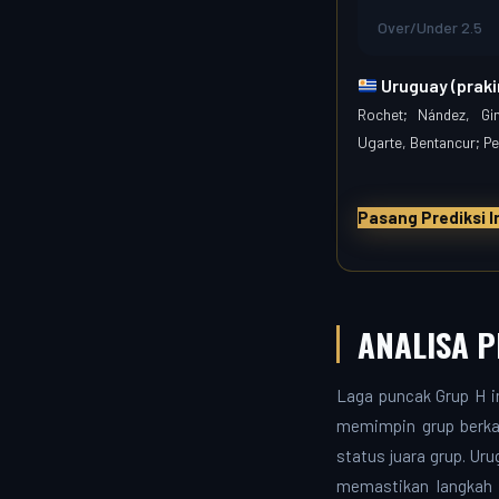
Over/Under 2.5
Uruguay (praki
Rochet; Nández, Gim
Ugarte, Bentancur; Pel
Pasang Prediksi I
ANALISA 
Laga puncak Grup H i
memimpin grup berkat
status juara grup. Ur
memastikan langkah 