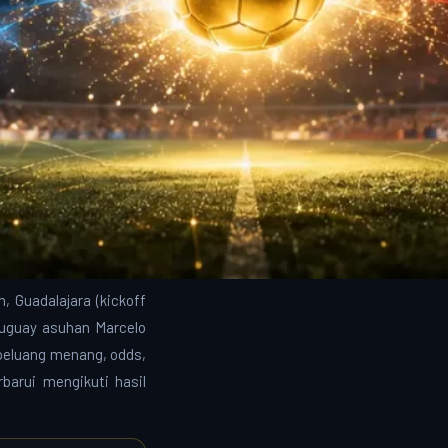
, Guadalajara (kickoff
ruguay asuhan Marcelo
 peluang menang, odds,
barui mengikuti hasil