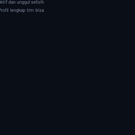
tif dan unggul selisih
rofil lengkap tim bisa