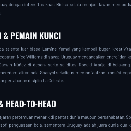
uay dengan intensitas khas Bielsa selalu menjadi lawan merepotk
i.
 & PEMAIN KUNCI
 talenta luar biasa Lamine Yamal yang kembali bugar, kreativitas
kecepatan Nico Williams di sayap. Uruguay mengandalkan energi dan
Darwin Núñez di depan, serta soliditas Ronald Araújo di belakang
redam aliran bola Spanyol sekaligus memanfaatkan transisi cep
r pertahanan disiplin La Celeste.
 & HEAD-TO-HEAD
ejarah pertemuan menarik di pentas dunia maupun persahabatan. Sp
osofi penguasaan bola, sementara Uruguay adalah juara dunia dua ka