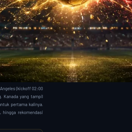
 Angeles (kickoff 02:00
g. Kanada yang tampil
ntuk pertama kalinya.
d, hingga rekomendasi