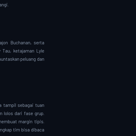
angi.
ajon Buchanan, serta
y Tau, ketajaman Lyle
enuntaskan peluang dan
a tampil sebagai tuan
lolos dari fase grup.
membuat margin tipis.
engkap tim bisa dibaca