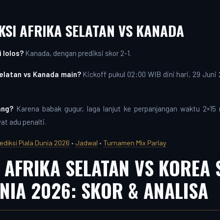
KSI AFRIKA SELATAN VS KANADA
 lolos?
Kanada, dengan prediksi skor 2-1.
elatan vs Kanada main?
Kickoff pukul 02:00 WIB dini hari, 29 Juni
ang?
Karena babak gugur, laga lanjut ke perpanjangan waktu 2×15 
at adu penalti.
ediksi Piala Dunia 2026
•
Jadwal
•
Turnamen Mix Parlay
 AFRIKA SELATAN VS KOREA 
NIA 2026: SKOR & ANALISA