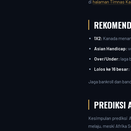
di
halaman Timnas K
REKOMEND
1X2:
Kanada menang (
Asian Handicap:
v
Over/Under:
laga 
Lolos ke 16 besar:
Jaga bankroll dan ban
PREDIKSI 
Kesimpulan prediksi 
melaju, meski Afrika 