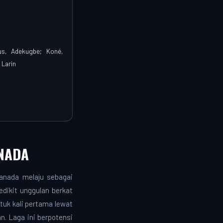
ius, Adekugbe; Koné,
 Larin
ANADA
Kanada melaju sebagai
edikit unggulan berkat
tuk kali pertama lewat
. Laga ini berpotensi