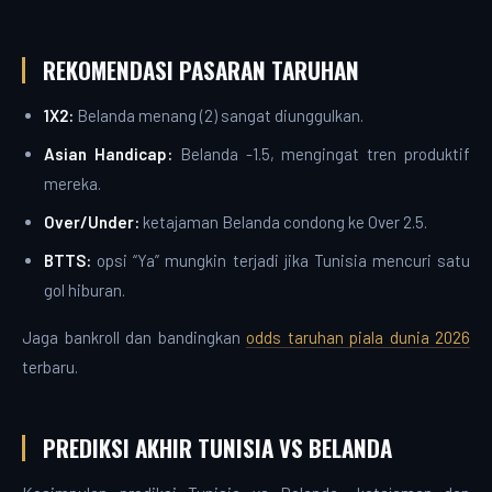
REKOMENDASI PASARAN TARUHAN
1X2:
Belanda menang (2) sangat diunggulkan.
Asian Handicap:
Belanda -1.5, mengingat tren produktif
mereka.
Over/Under:
ketajaman Belanda condong ke Over 2.5.
BTTS:
opsi “Ya” mungkin terjadi jika Tunisia mencuri satu
gol hiburan.
Jaga bankroll dan bandingkan
odds taruhan piala dunia 2026
terbaru.
PREDIKSI AKHIR TUNISIA VS BELANDA