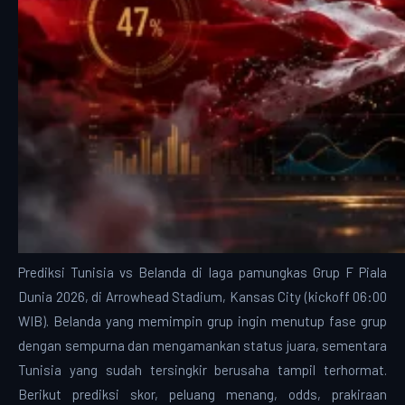
Prediksi Tunisia vs Belanda di laga pamungkas Grup F Piala
Dunia 2026, di Arrowhead Stadium, Kansas City (kickoff 06:00
WIB). Belanda yang memimpin grup ingin menutup fase grup
dengan sempurna dan mengamankan status juara, sementara
Tunisia yang sudah tersingkir berusaha tampil terhormat.
Berikut prediksi skor, peluang menang, odds, prakiraan