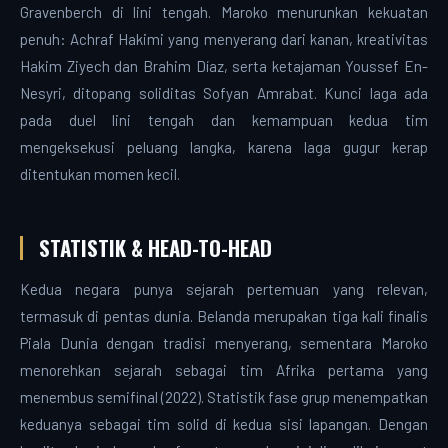
Gravenberch di lini tengah. Maroko menurunkan kekuatan
penuh: Achraf Hakimi yang menyerang dari kanan, kreativitas
Hakim Ziyech dan Brahim Díaz, serta ketajaman Youssef En-
Nesyri, ditopang soliditas Sofyan Amrabat. Kunci laga ada
pada duel lini tengah dan kemampuan kedua tim
mengeksekusi peluang langka, karena laga gugur kerap
ditentukan momen kecil.
STATISTIK & HEAD-TO-HEAD
Kedua negara punya sejarah pertemuan yang relevan,
termasuk di pentas dunia. Belanda merupakan tiga kali finalis
Piala Dunia dengan tradisi menyerang, sementara Maroko
menorehkan sejarah sebagai tim Afrika pertama yang
menembus semifinal (2022). Statistik fase grup menempatkan
keduanya sebagai tim solid di kedua sisi lapangan. Dengan