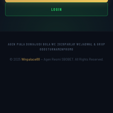
LOGIN
AGEN PIALA DUNIA
JUDI BOLA WC 2026
PARLAY WC
JADWAL & GRUP
ODDS
TURNAMEN
PROMO
© 2025
Winpalace88
— Agen Resmi SBOBET. All Rights Reserved.