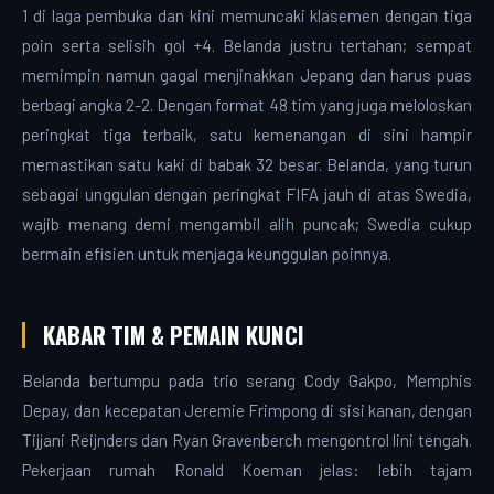
1 di laga pembuka dan kini memuncaki klasemen dengan tiga
poin serta selisih gol +4. Belanda justru tertahan; sempat
memimpin namun gagal menjinakkan Jepang dan harus puas
berbagi angka 2-2. Dengan format 48 tim yang juga meloloskan
peringkat tiga terbaik, satu kemenangan di sini hampir
memastikan satu kaki di babak 32 besar. Belanda, yang turun
sebagai unggulan dengan peringkat FIFA jauh di atas Swedia,
wajib menang demi mengambil alih puncak; Swedia cukup
bermain efisien untuk menjaga keunggulan poinnya.
KABAR TIM & PEMAIN KUNCI
Belanda bertumpu pada trio serang Cody Gakpo, Memphis
Depay, dan kecepatan Jeremie Frimpong di sisi kanan, dengan
Tijjani Reijnders dan Ryan Gravenberch mengontrol lini tengah.
Pekerjaan rumah Ronald Koeman jelas: lebih tajam