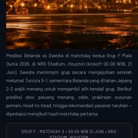
Prediksi Belanda vs Swedia di matchday kedua Grup F Piala
Dunia 2026, di NRG Stadium, Houston (kickoff 00:00 WIB, 21
Juni). Swedia memimpin grup secara mengejutkan setelah
melumat Tunisia 5-1, sementara Belanda yang ditahan Jepang
2-2 wajib menang untuk mengambil alih kendali grup. Berikut
prediksi skor, peluang menang, odds, prakiraan susunan
pemain, head-to-head, hingga rekomendasi pasaran taruhan —
diperbarui mengikuti hasil matchday pertama.
GRUP F · MATCHDAY 2 • 00:00 WIB 21 JUNI • NRG
STADIUM, HOUSTON