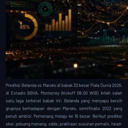
Prediksi Belanda vs Maroko di babak 32 besar Piala Dunia 2026,
di Estadio BBVA, Monterrey (kickoff 08:00 WIB). Inilah salah
satu laga terberat babak ini: Belanda yang menyapu bersih
grupnya berhadapan dengan Maroko, semifinalis 2022 yang
penuh ambisi. Pemenang melaju ke 16 besar. Berikut prediksi
skor, peluang menang, odds, prakiraan susunan pemain, head-