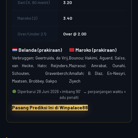
Seri (X, 90 menit)
3.20
Maroko (2)
3.40
Over/Under 2.5
Over @ 2.00
Belanda (prakiraan)
Maroko (prakiraan)
Verbruggen; Geertruida, de Vrij,
Bounou; Hakimi, Aguerd, Saïss,
van Hecke, Hato; Reijnders,
Mazraoui; Amrabat, Ounahi,
Schouten, Gravenberch;
Amallah; B. Díaz, En-Nesyri,
Maatsen, Brobbey, Gakpo
Ziyech
Diperbarui 28 Juni 2026 • imbang 90′ → perpanjangan waktu +
adu penalti
Pasang Prediksi Ini di Winpalace88