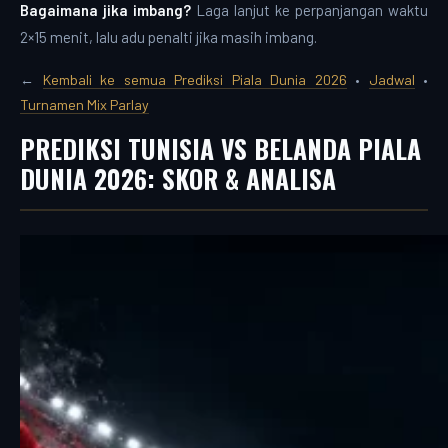
Bagaimana jika imbang?
Laga lanjut ke perpanjangan waktu
2×15 menit, lalu adu penalti jika masih imbang.
←
Kembali ke semua Prediksi Piala Dunia 2026
•
Jadwal
•
Turnamen Mix Parlay
PREDIKSI TUNISIA VS BELANDA PIALA
DUNIA 2026: SKOR & ANALISA