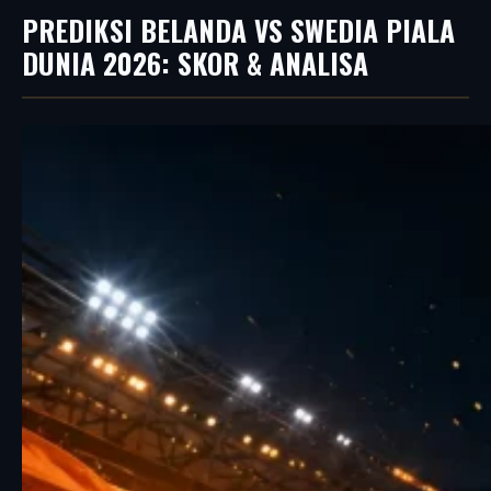
PREDIKSI BELANDA VS SWEDIA PIALA
DUNIA 2026: SKOR & ANALISA