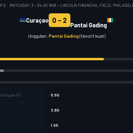
P E · MATCHDAY 3 • 04:00 WIB • LINCOLN FINANCIAL FIELD, PHILADEL
0 – 2
Curaçao
Pantai Gading
Unggulan:
Pantai Gading
(favorit kuat)
 Curaçao (1)
5.50
3.80
1.55