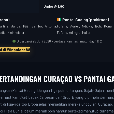
Under @ 1.80
raan)
Pantai Gading (prakiraan)
rtina, Janga, Pää; Sambo, Antonia,
Fofana; Aurier, Ndicka, Boly, Konan
dia, Kleinheisler
Fofana, Adingra; Haller
Diperbarui 25 Juni 2026 • berdasarkan hasil matchday 1 & 2
ni di Winpalace88
PERTANDINGAN CURAÇAO VS PANTAI G
langkah Pantai Gading. Dengan tiga poin di tangan, Gajah-Gajah m
emastikan tiket babak 32 besar dari Grup E yang dipimpin Jerman.
di liga-liga top Eropa jelas menjadikan mereka unggulan. Curaçao
 di Piala Dunia, belum meraih poin namun bertekad menutup turname