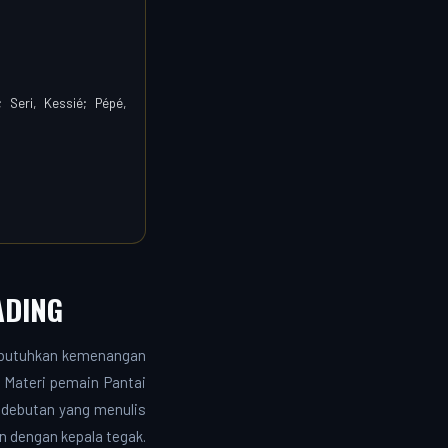
; Seri, Kessié; Pépé,
ADING
embutuhkan kemenangan
 Materi pemain Pantai
, debutan yang menulis
n dengan kepala tegak.