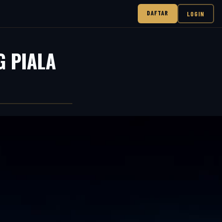
DAFTAR
LOGIN
G PIALA