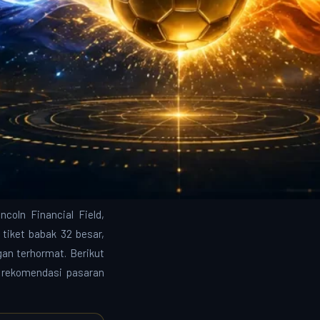
coln Financial Field,
tiket babak 32 besar,
an terhormat. Berikut
a rekomendasi pasaran