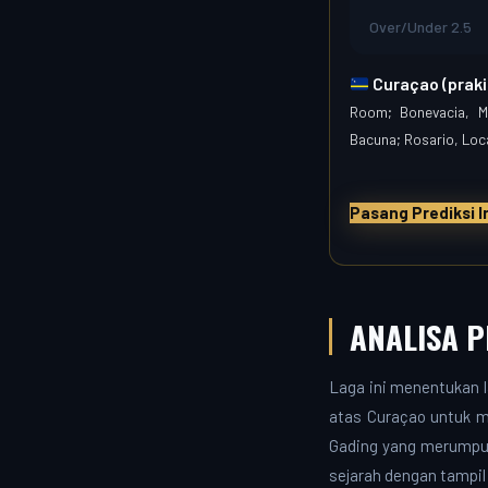
Over/Under 2.5
Curaçao (praki
Room; Bonevacia, Ma
Bacuna; Rosario, Loca
Pasang Prediksi I
ANALISA 
Laga ini menentukan 
atas Curaçao untuk m
Gading yang merumput 
sejarah dengan tampil