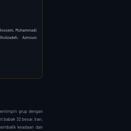
 Hosseini, Mohammadi;
Gholizadeh, Azmoun;
 memimpin grup dengan
 babak 32 besar. Iran,
membalik keadaan dan