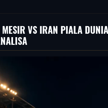
 MESIR VS IRAN PIALA DUNIA
ANALISA