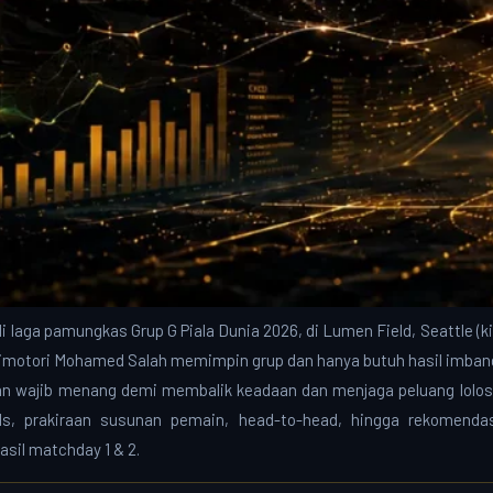
 di laga pamungkas Grup G Piala Dunia 2026, di Lumen Field, Seattle (k
dimotori Mohamed Salah memimpin grup dan hanya butuh hasil imb
n wajib menang demi membalik keadaan dan menjaga peluang lolos. 
s, prakiraan susunan pemain, head-to-head, hingga rekomenda
asil matchday 1 & 2.