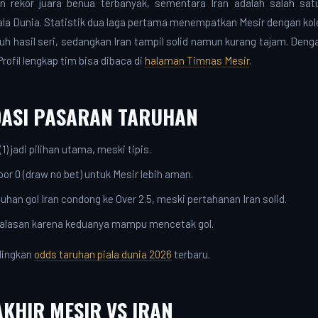
n rekor juara benua terbanyak, sementara Iran adalah salah sa
ala Dunia. Statistik dua laga pertama menempatkan Mesir dengan kole
 hasil seri, sedangkan Iran tampil solid namun kurang tajam. Dengan
Profil lengkap tim bisa dibaca di
halaman Timnas Mesir
.
ASI PASARAN TARUHAN
) jadi pilihan utama, meski tipis.
or 0 (draw no bet) untuk Mesir lebih aman.
uhan gol Iran condong ke Over 2.5, meski pertahanan Iran solid.
eralasan karena keduanya mampu mencetak gol.
dingkan
odds taruhan piala dunia 2026
terbaru.
AKHIR MESIR VS IRAN