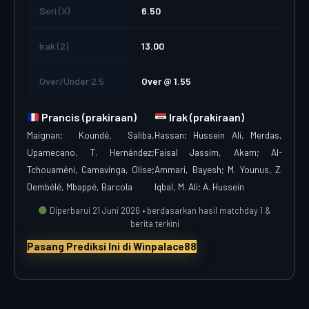
Seri (X)
6.50
Irak (2)
13.00
Over/Under 2.5
Over @ 1.55
Prancis (prakiraan)
Irak (prakiraan)
Maignan; Koundé, Saliba,
Hassan; Hussein Ali, Merdas,
Upamecano, T. Hernández;
Faisal Jassim, Akam; Al-
Tchouaméni, Camavinga, Olise;
Ammari, Bayesh; M. Younus, Z.
Dembélé, Mbappé, Barcola
Iqbal, M. Ali; A. Hussein
Diperbarui 21 Juni 2026 • berdasarkan hasil matchday 1 &
berita terkini
Pasang Prediksi Ini di Winpalace88