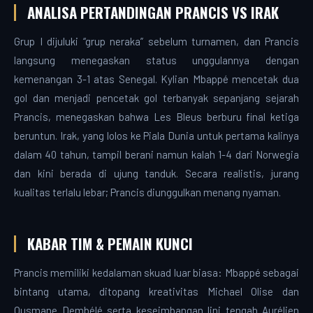
ANALISA PERTANDINGAN PRANCIS VS IRAK
Grup I dijuluki “grup neraka” sebelum turnamen, dan Prancis
langsung menegaskan status unggulannya dengan
kemenangan 3-1 atas Senegal. Kylian Mbappé mencetak dua
gol dan menjadi pencetak gol terbanyak sepanjang sejarah
Prancis, menegaskan bahwa Les Bleus berburu final ketiga
beruntun. Irak, yang lolos ke Piala Dunia untuk pertama kalinya
dalam 40 tahun, tampil berani namun kalah 1-4 dari Norwegia
dan kini berada di ujung tanduk. Secara realistis, jurang
kualitas terlalu lebar; Prancis diunggulkan menang nyaman.
KABAR TIM & PEMAIN KUNCI
Prancis memiliki kedalaman skuad luar biasa: Mbappé sebagai
bintang utama, ditopang kreativitas Michael Olise dan
Ousmane Dembélé serta keseimbangan lini tengah Aurélien