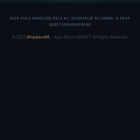
AGEN PIALA DUNIA
JUDI BOLA WC 2026
PARLAY WC
JADWAL & GRUP
ODDS
TURNAMEN
PROMO
© 2025
Winpalace88
— Agen Resmi SBOBET. All Rights Reserved.