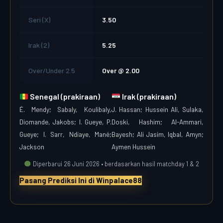
Seri (X)
3.50
Irak (2)
5.25
Over/Under 2.5
Over @ 2.00
Senegal (prakiraan)
Irak (prakiraan)
É. Mendy; Sabaly, Koulibaly,
J. Hassan; Hussein Ali, Sulaka,
Diomande, Jakobs; I. Gueye, P.
Doski, Hashim; Al-Ammari,
Gueye; I. Sarr, Ndiaye, Mané;
Bayesh; Ali Jasim, Iqbal, Amyn;
Jackson
Aymen Hussein
Diperbarui 26 Juni 2026 • berdasarkan hasil matchday 1 & 2
Pasang Prediksi Ini di Winpalace88