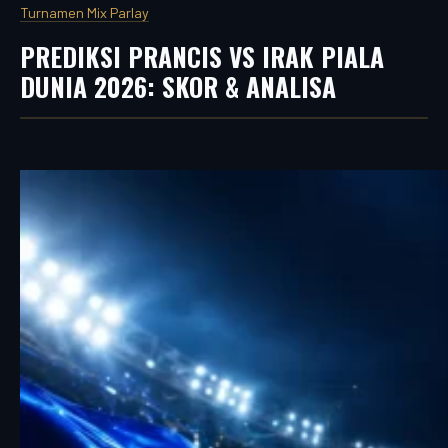
Turnamen Mix Parlay
PREDIKSI PRANCIS VS IRAK PIALA
DUNIA 2026: SKOR & ANALISA