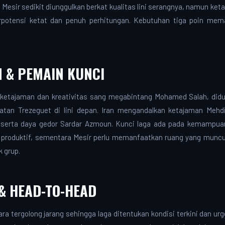
 Mesir sedikit diunggulkan berkat kualitas lini serangnya, namun ke
potensi ketat dan penuh perhitungan. Kebutuhan tiga poin mema
 & PEMAIN KUNCI
 ketajaman dan kreativitas sang megabintang Mohamed Salah, did
tan Trezeguet di lini depan. Iran mengandalkan ketajaman Mehd
, serta daya gedor Sardar Azmoun. Kunci laga ada pada kemampua
ih produktif, sementara Mesir perlu memanfaatkan ruang yang muncu
 grup.
 & HEAD-TO-HEAD
a tergolong jarang sehingga laga ditentukan kondisi terkini dan ur