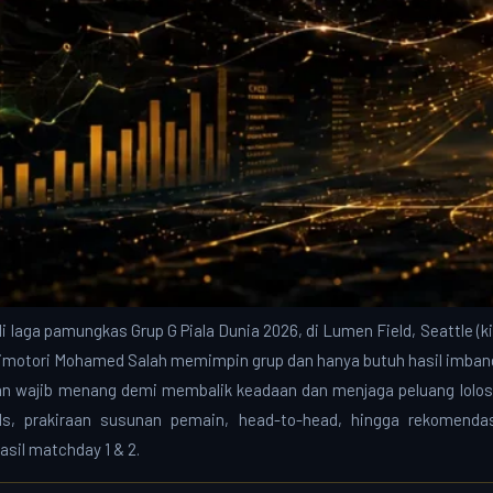
 di laga pamungkas Grup G Piala Dunia 2026, di Lumen Field, Seattle (k
dimotori Mohamed Salah memimpin grup dan hanya butuh hasil imb
n wajib menang demi membalik keadaan dan menjaga peluang lolos. 
s, prakiraan susunan pemain, head-to-head, hingga rekomenda
asil matchday 1 & 2.