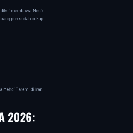
prediksi membawa Mesir
 imbang pun sudah cukup
 Mehdi Taremi di Iran.
A 2026: