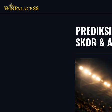
PREDIKSI
SKOR & 