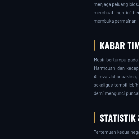
menjaga peluang lolos.
membuat laga ini ber
membuka permainan.
KABAR TIM
Mesir bertumpu pada
Marmoush dan kecepa
Alireza Jahanbakhsh
sekaligus tampil leb
demi mengunci puncak
STATISTIK
Pertemuan kedua negar