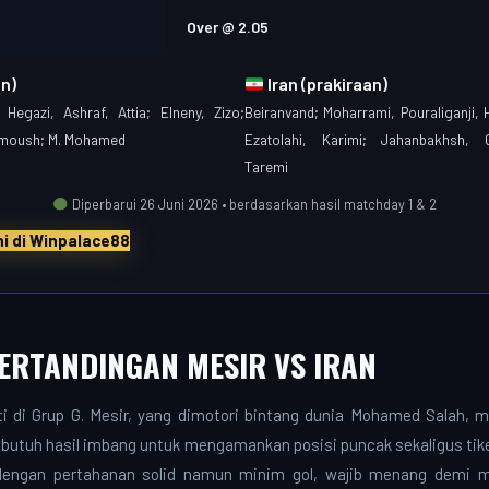
Over @ 2.05
an)
Iran (prakiraan)
Hegazi, Ashraf, Attia; Elneny, Zizo;
Beiranvand; Moharrami, Pouraliganji,
armoush; M. Mohamed
Ezatolahi, Karimi; Jahanbakhsh, 
Taremi
Diperbarui 26 Juni 2026 • berdasarkan hasil matchday 1 & 2
ni di Winpalace88
ERTANDINGAN MESIR VS IRAN
 di Grup G. Mesir, yang dimotori bintang dunia Mohamed Salah,
butuh hasil imbang untuk mengamankan posisi puncak sekaligus tiket
n dengan pertahanan solid namun minim gol, wajib menang demi 