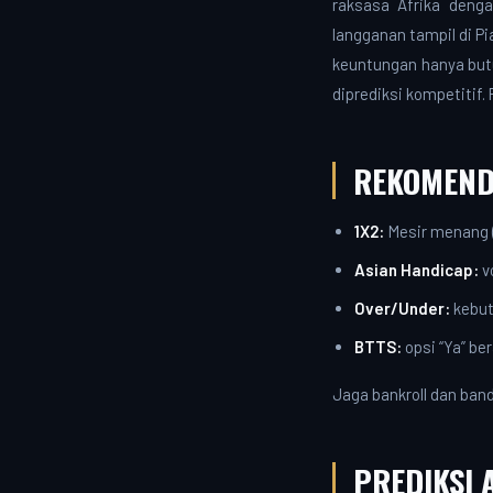
raksasa Afrika denga
langganan tampil di Pi
keuntungan hanya butuh
diprediksi kompetitif. 
REKOMEND
1X2:
Mesir menang (1
Asian Handicap:
vo
Over/Under:
kebut
BTTS:
opsi “Ya” b
Jaga bankroll dan ban
PREDIKSI 