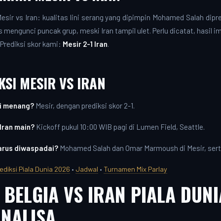
esir vs Iran: kualitas lini serang yang dipimpin Mohamed Salah di
 mengunci puncak grup, meski Iran tampil ulet. Perlu dicatat, hasil
. Prediksi skor kami:
Mesir 2-1 Iran
.
KSI MESIR VS IRAN
si menang?
Mesir, dengan prediksi skor 2-1.
Iran main?
Kickoff pukul 10:00 WIB pagi di Lumen Field, Seattle.
arus diwaspadai?
Mohamed Salah dan Omar Marmoush di Mesir, serta
ediksi Piala Dunia 2026
•
Jadwal
•
Turnamen Mix Parlay
 BELGIA VS IRAN PIALA DUNI
ANALISA