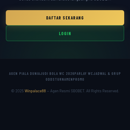
DAFTAR SEKARANG
LOGIN
AGEN PIALA DUNIA
JUDI BOLA WC 2026
PARLAY WC
JADWAL & GRUP
ODDS
TURNAMEN
PROMO
© 2025
Winpalace88
— Agen Resmi SBOBET. All Rights Reserved.