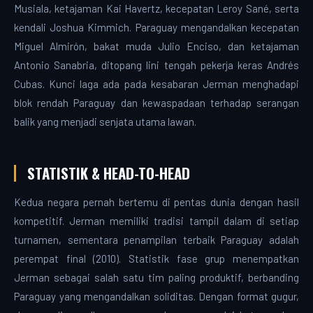
Musiala, ketajaman Kai Havertz, kecepatan Leroy Sané, serta
kendali Joshua Kimmich. Paraguay mengandalkan kecepatan
Miguel Almirón, bakat muda Julio Enciso, dan ketajaman
Antonio Sanabria, ditopang lini tengah pekerja keras Andrés
Cubas. Kunci laga ada pada kesabaran Jerman menghadapi
blok rendah Paraguay dan kewaspadaan terhadap serangan
balik yang menjadi senjata utama lawan.
STATISTIK & HEAD-TO-HEAD
Kedua negara pernah bertemu di pentas dunia dengan hasil
kompetitif. Jerman memiliki tradisi tampil dalam di setiap
turnamen, sementara penampilan terbaik Paraguay adalah
perempat final (2010). Statistik fase grup menempatkan
Jerman sebagai salah satu tim paling produktif, berbanding
Paraguay yang mengandalkan soliditas. Dengan format gugur,