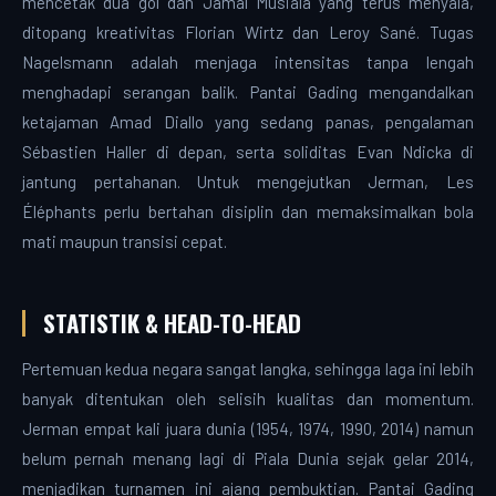
mencetak dua gol dan Jamal Musiala yang terus menyala,
ditopang kreativitas Florian Wirtz dan Leroy Sané. Tugas
Nagelsmann adalah menjaga intensitas tanpa lengah
menghadapi serangan balik. Pantai Gading mengandalkan
ketajaman Amad Diallo yang sedang panas, pengalaman
Sébastien Haller di depan, serta soliditas Evan Ndicka di
jantung pertahanan. Untuk mengejutkan Jerman, Les
Éléphants perlu bertahan disiplin dan memaksimalkan bola
mati maupun transisi cepat.
STATISTIK & HEAD-TO-HEAD
Pertemuan kedua negara sangat langka, sehingga laga ini lebih
banyak ditentukan oleh selisih kualitas dan momentum.
Jerman empat kali juara dunia (1954, 1974, 1990, 2014) namun
belum pernah menang lagi di Piala Dunia sejak gelar 2014,
menjadikan turnamen ini ajang pembuktian. Pantai Gading