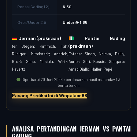
Pantai Gading (2)
6.50
Over/Under 2.5
Under @ 1.85
Jerman (prakiraan)
Pantai Gading
(prakiraan)
ter Stegen; Kimmich, Tah,
Rüdiger, Mittelstädt; Andrich,
Fofana; Singo, Ndicka, Bailly,
Groß; Sané, Musiala, Wirtz;
Aurier; Seri, Kessié, Sangaré;
Havertz
Amad Diallo, Haller, Pépé
Diperbarui 20 Juni 2026 • berdasarkan hasil matchday 1 &
berita terkini
Pasang Prediksi Ini di Winpalace88
ANALISA PERTANDINGAN JERMAN VS PANTAI
GADING