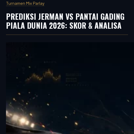
Turnamen Mix Parlay
PREDIKSI JERMAN VS PANTAI GADING
PIALA DUNIA 2026: SKOR & ANALISA