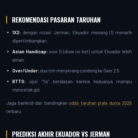
REKOMENDASI PASARAN TARUHAN
1X2:
dengan rotasi Jerman, Ekuador menang (1) menarik
dipertimbangkan.
Asian Handicap:
voor 0 (draw no bet) untuk Ekuador lebih
aman.
Over/Under:
dua tim menyerang condong ke Over 2.5.
BTTS:
opsi “Ya” beralasan karena keduanya mampu
mencetak gol.
Jaga bankroll dan bandingkan
odds taruhan piala dunia 2026
terbaru.
PREDIKSI AKHIR EKUADOR VS JERMAN