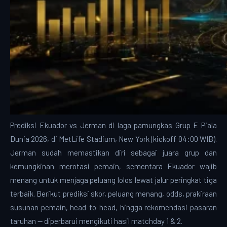
Prediksi Ekuador vs Jerman di laga pamungkas Grup E Piala
Dunia 2026, di MetLife Stadium, New York (kickoff 04:00 WIB).
Jerman sudah memastikan diri sebagai juara grup dan
kemungkinan merotasi pemain, sementara Ekuador wajib
menang untuk menjaga peluang lolos lewat jalur peringkat tiga
terbaik. Berikut prediksi skor, peluang menang, odds, prakiraan
susunan pemain, head-to-head, hingga rekomendasi pasaran
taruhan — diperbarui mengikuti hasil matchday 1 & 2.