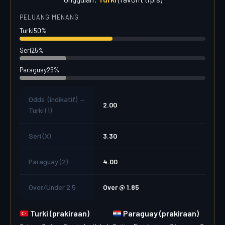
PELUANG MENANG
Turki50%
Seri25%
Paraguay25%
Odds (indikatif) —
2.00
Turki (1)
Seri (X)
3.30
Paraguay (2)
4.00
Over/Under 2.5
Over @ 1.85
Turki (prakiraan)
Paraguay (prakiraan)