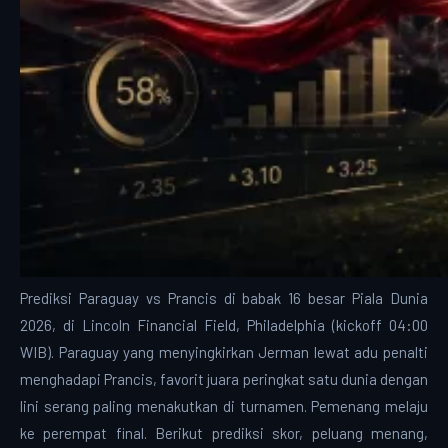
Prediksi Paraguay vs Prancis di babak 16 besar Piala Dunia
2026, di Lincoln Financial Field, Philadelphia (kickoff 04:00
WIB). Paraguay yang menyingkirkan Jerman lewat adu penalti
menghadapi Prancis, favorit juara peringkat satu dunia dengan
lini serang paling menakutkan di turnamen. Pemenang melaju
ke perempat final. Berikut prediksi skor, peluang menang,