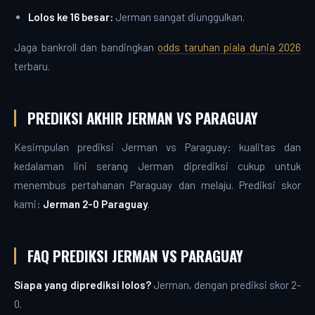
Lolos ke 16 besar:
Jerman sangat diunggulkan.
Jaga bankroll dan bandingkan
odds taruhan piala dunia 2026
terbaru.
PREDIKSI AKHIR JERMAN VS PARAGUAY
Kesimpulan prediksi Jerman vs Paraguay: kualitas dan
kedalaman lini serang Jerman diprediksi cukup untuk
menembus pertahanan Paraguay dan melaju. Prediksi skor
kami:
Jerman 2-0 Paraguay
.
FAQ PREDIKSI JERMAN VS PARAGUAY
Siapa yang diprediksi lolos?
Jerman, dengan prediksi skor 2-
0.