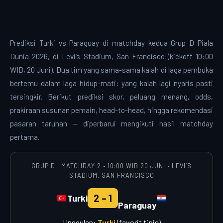
Prediksi Turki vs Paraguay di matchday kedua Grup D Piala
Dunia 2026, di Levi’s Stadium, San Francisco (kickoff 10:00
WIB, 20 Juni). Dua tim yang sama-sama kalah di laga pembuka
bertemu dalam laga hidup-mati: yang kalah lagi nyaris pasti
tersingkir. Berikut prediksi skor, peluang menang, odds,
prakiraan susunan pemain, head-to-head, hingga rekomendasi
pasaran taruhan — diperbarui mengikuti hasil matchday
pertama.
GRUP D · MATCHDAY 2 • 10:00 WIB 20 JUNI • LEVI’S
STADIUM, SAN FRANCISCO
2 – 1
Turki
Paraguay
Unggulan:
Turki
(favorit tipis)