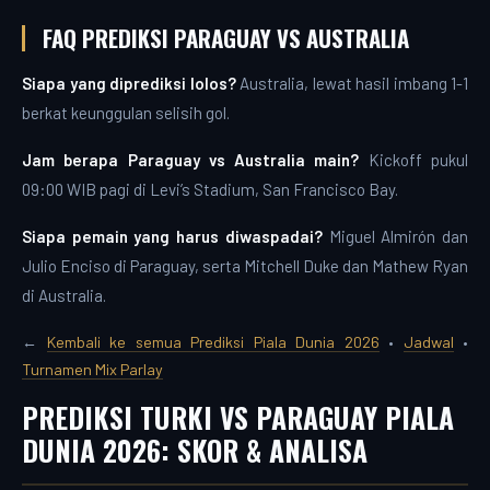
FAQ PREDIKSI PARAGUAY VS AUSTRALIA
Siapa yang diprediksi lolos?
Australia, lewat hasil imbang 1-1
berkat keunggulan selisih gol.
Jam berapa Paraguay vs Australia main?
Kickoff pukul
09:00 WIB pagi di Levi’s Stadium, San Francisco Bay.
Siapa pemain yang harus diwaspadai?
Miguel Almirón dan
Julio Enciso di Paraguay, serta Mitchell Duke dan Mathew Ryan
di Australia.
←
Kembali ke semua Prediksi Piala Dunia 2026
•
Jadwal
•
Turnamen Mix Parlay
PREDIKSI TURKI VS PARAGUAY PIALA
DUNIA 2026: SKOR & ANALISA