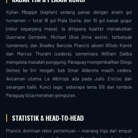
Kylian Mbappé (kapten) sedang panas dengan enam gol
turnamen — total 18 gol Piala Dunia, dan 10 gol babak gugur
(rekor sepanjang masa). Ia ditopang kuartet menakutkan
Ousmane Dembélé, Michael Olise (lima assist, terbanyak
turnamen), dan Bradley Barcola. Prancis absen N’Golo Kanté
dan Marcus Thuram (cedera), sementara William Saliba
mengelola masalah punggung. Paraguay mengembalikan Diego
Gómez ke lini tengah; bek Omar Alderete masih cedera.
Ancaman utama La Albirroja ada pada Julio Enciso dan
serangan balik. Kunci laga: seberapa lama Gill dan tembok
Paraguay bisa menahan gempuran.
STATISTIK & HEAD-TO-HEAD
Prancis dominan rekor pertemuan — menang tiga dari empat