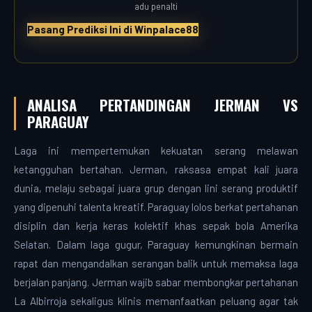
adu penalti
Pasang Prediksi Ini di Winpalace88
ANALISA PERTANDINGAN JERMAN VS
PARAGUAY
Laga ini mempertemukan kekuatan serang melawan
ketangguhan bertahan. Jerman, raksasa empat kali juara
dunia, melaju sebagai juara grup dengan lini serang produktif
yang dipenuhi talenta kreatif. Paraguay lolos berkat pertahanan
disiplin dan kerja keras kolektif khas sepak bola Amerika
Selatan. Dalam laga gugur, Paraguay kemungkinan bermain
rapat dan mengandalkan serangan balik untuk memaksa laga
berjalan panjang. Jerman wajib sabar membongkar pertahanan
La Albirroja sekaligus klinis memanfaatkan peluang agar tak