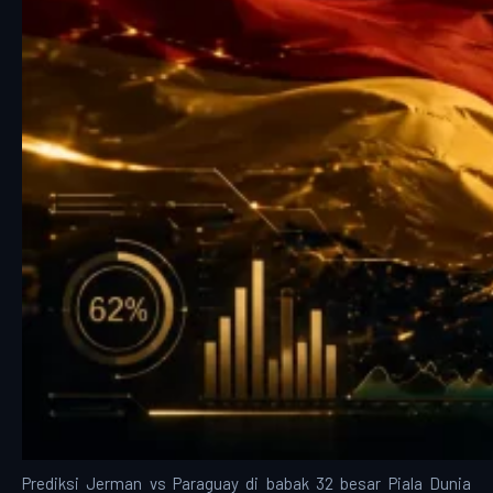
Prediksi Jerman vs Paraguay di babak 32 besar Piala Dunia