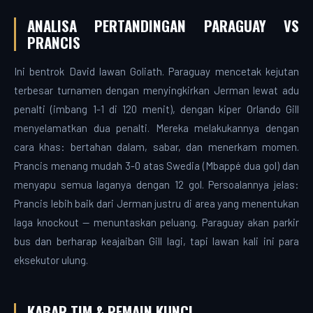
ANALISA PERTANDINGAN PARAGUAY VS
PRANCIS
Ini bentrok David lawan Goliath. Paraguay mencetak kejutan
terbesar turnamen dengan menyingkirkan Jerman lewat adu
penalti (imbang 1-1 di 120 menit), dengan kiper Orlando Gill
menyelamatkan dua penalti. Mereka melakukannya dengan
cara khas: bertahan dalam, sabar, dan menerkam momen.
Prancis menang mudah 3-0 atas Swedia (Mbappé dua gol) dan
menyapu semua laganya dengan 12 gol. Persoalannya jelas:
Prancis lebih baik dari Jerman justru di area yang menentukan
laga knockout — menuntaskan peluang. Paraguay akan parkir
bus dan berharap keajaiban Gill lagi, tapi lawan kali ini para
eksekutor ulung.
KABAR TIM & PEMAIN KUNCI