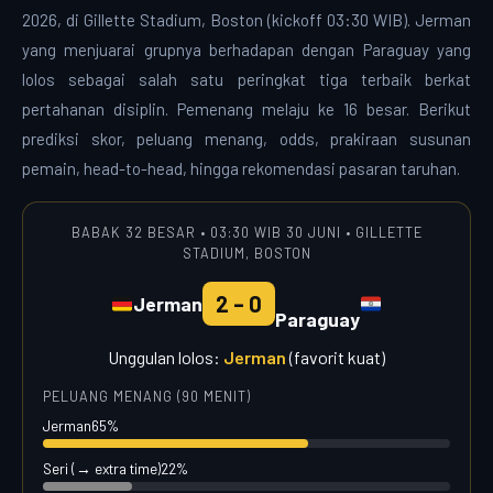
2026, di Gillette Stadium, Boston (kickoff 03:30 WIB). Jerman
yang menjuarai grupnya berhadapan dengan Paraguay yang
lolos sebagai salah satu peringkat tiga terbaik berkat
pertahanan disiplin. Pemenang melaju ke 16 besar. Berikut
prediksi skor, peluang menang, odds, prakiraan susunan
pemain, head-to-head, hingga rekomendasi pasaran taruhan.
BABAK 32 BESAR • 03:30 WIB 30 JUNI • GILLETTE
STADIUM, BOSTON
2 – 0
Jerman
Paraguay
Unggulan lolos:
Jerman
(favorit kuat)
PELUANG MENANG (90 MENIT)
Jerman65%
Seri (→ extra time)22%