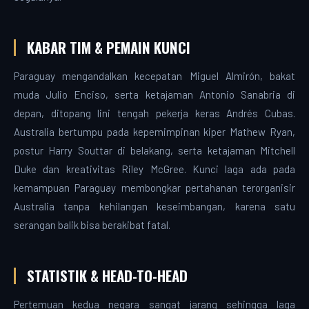
KABAR TIM & PEMAIN KUNCI
Paraguay mengandalkan kecepatan Miguel Almirón, bakat
muda Julio Enciso, serta ketajaman Antonio Sanabria di
depan, ditopang lini tengah pekerja keras Andrés Cubas.
Australia bertumpu pada kepemimpinan kiper Mathew Ryan,
postur Harry Souttar di belakang, serta ketajaman Mitchell
Duke dan kreativitas Riley McGree. Kunci laga ada pada
kemampuan Paraguay membongkar pertahanan terorganisir
Australia tanpa kehilangan keseimbangan, karena satu
serangan balik bisa berakibat fatal.
STATISTIK & HEAD-TO-HEAD
Pertemuan kedua negara sangat jarang sehingga laga