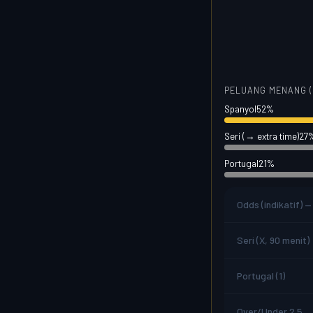
PELUANG MENANG (
Spanyol52%
Seri (→ extra time)27
Portugal21%
Odds (indikatif) —
Seri (X, 90 menit)
Portugal (1)
Over/Under 2.5