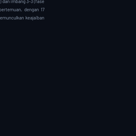
0) dan imbang 3-3 (fase
 pertemuan, dengan 17
memunculkan keajaiban