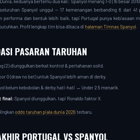
ala Dunia, keduanya bertemu dua kali: Spanyol menang 1-0 (16 besar 201
eseluruhan Spanyol unggul — 17 kemenangan berbanding 6 dari 41
m performa dan bentuk lebih baik, tapi Portugal punya kebiasaan 
butuhkan. Profil lengkap tim bisa dibaca di
halaman Timnas Spanyol
.
ASI PASARAN TARUHAN
 (2) diunggulkan berkat kontrol & pertahanan solid.
or 0 (draw no bet) untuk Spanyol lebih aman di derby.
ol belum kebobolan & derby hati-hati → Under 2.5 menarik.
 final:
Spanyol diunggulkan, tapi Ronaldo faktor X.
dingkan
odds taruhan piala dunia 2026
terbaru.
AKHIR PORTUGAL VS SPANYOL