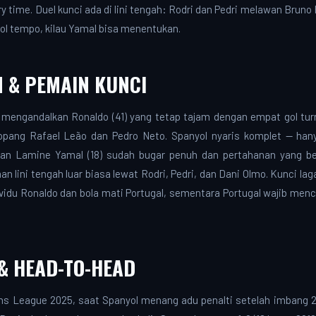
y time. Duel kunci ada di lini tengah: Rodri dan Pedri melawan Bruno
ol tempo, kilau Yamal bisa menentukan.
 & PEMAIN KUNCI
r, mengandalkan Ronaldo (41) yang tetap tajam dengan empat gol tu
opang Rafael Leão dan Pedro Neto. Spanyol nyaris komplet — han
an Lamine Yamal (18) sudah bugar penuh dan pertahanan yang be
 lini tengah luar biasa lewat Rodri, Pedri, dan Dani Olmo. Kunci la
du Ronaldo dan bola mati Portugal, sementara Portugal wajib me
 & HEAD-TO-HEAD
ions League 2025, saat Spanyol menang adu penalti setelah imbang