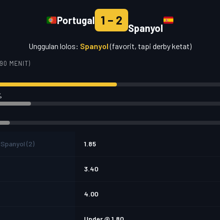
1 – 2
Portugal
Spanyol
Unggulan lolos:
Spanyol
(favorit, tapi derby ketat)
90 MENIT)
%
 Spanyol (2)
1.85
3.40
4.00
Under @ 1.80