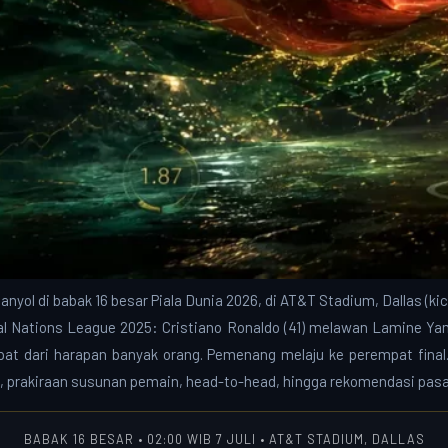
panyol di babak 16 besar Piala Dunia 2026, di AT&T Stadium, Dallas (ki
nal Nations League 2025: Cristiano Ronaldo (41) melawan Lamine Yam
epat dari harapan banyak orang. Pemenang melaju ke perempat final. 
 prakiraan susunan pemain, head-to-head, hingga rekomendasi pasa
BABAK 16 BESAR • 02:00 WIB 7 JULI • AT&T STADIUM, DALLAS