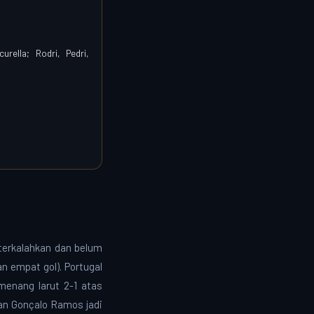
urella; Rodri, Pedri,
 terkalahkan dan belum
an empat gol). Portugal
menang larut 2-1 atas
an Gonçalo Ramos jadi