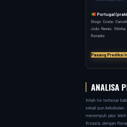
Portugal (prak
Diogo Costa; Cancel
João Neves, Vitinha
Ronaldo
Pasang Prediksi I
ANALISA 
Inilah tie terbesar b
sekali pun kebobolan, 
menempuh jalur lebih
Kroasia, dengan Rona