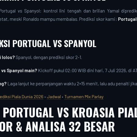
ortugal vs Spanyol: kontrol lini tengah dan brilian Yamal dipred
ketat, meski Ronaldo mampu membalas. Prediksi skor kami:
Portugal
KSI PORTUGAL VS SPANYOL
 lolos?
Spanyol, dengan prediksi skor 2-1.
 vs Spanyol main?
Kickoff pukul 02:00 WIB dini hari, 7 Juli 2026, di 
ng?
Laga lanjut ke perpanjangan waktu 2×15 menit, lalu adu penalti ji
ediksi Piala Dunia 2026
•
Jadwal
•
Turnamen Mix Parlay
 PORTUGAL VS KROASIA PIA
OR & ANALISA 32 BESAR