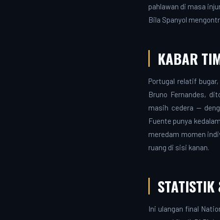
pahlawan di masa injur
Bila Spanyol mengontr
KABAR TIM
Portugal relatif buga
Bruno Fernandes, dit
masih cedera — deng
Fuente punya kedalaman
meredam momen indivi
ruang di sisi kanan.
STATISTIK
Ini ulangan final Nat