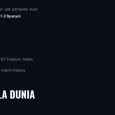
iksi jadi pembeda buat
 1-2 Spanyol
.
AT&T Stadium, Dallas.
ka masih imbang.
LA DUNIA