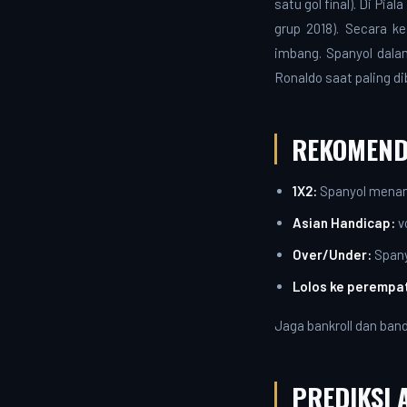
satu gol final). Di Pi
grup 2018). Secara k
imbang. Spanyol dala
Ronaldo saat paling di
REKOMEND
1X2:
Spanyol menang
Asian Handicap:
vo
Over/Under:
Spany
Lolos ke perempat
Jaga bankroll dan ban
PREDIKSI 