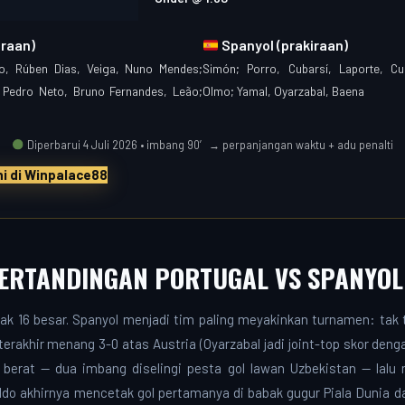
iraan)
Spanyol (prakiraan)
o, Rúben Dias, Veiga, Nuno Mendes;
Simón; Porro, Cubarsí, Laporte, Cuc
; Pedro Neto, Bruno Fernandes, Leão;
Olmo; Yamal, Oyarzabal, Baena
Diperbarui 4 Juli 2026 • imbang 90′ → perpanjangan waktu + adu penalti
ni di Winpalace88
PERTANDINGAN PORTUGAL VS SPANYOL
abak 16 besar. Spanyol menjadi tim paling meyakinkan turnamen: tak
terakhir menang 3-0 atas Austria (Oyarzabal jadi joint-top skor deng
 berat — dua imbang diselingi pesta gol lawan Uzbekistan — lalu 
ldo akhirnya mencetak gol pertamanya di babak gugur Piala Dunia d