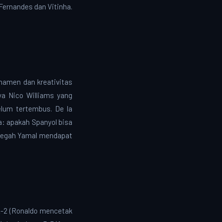
 Fernandes dan Vitinha.
rnamen dan kreativitas
ya Nico Williams yang
lum tertembus. De la
ga: apakah Spanyol bisa
ncegah Yamal mendapat
 2-2 (Ronaldo mencetak