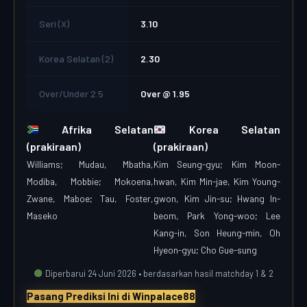
Seri (X)
3.10
Korea Selatan (2)
2.30
Over/Under 2.5
Over @ 1.95
Afrika Selatan
Korea Selatan
(prakiraan)
(prakiraan)
Williams; Mudau, Mbatha,
Kim Seung-gyu; Kim Moon-
Modiba, Mobbie; Mokoena,
hwan, Kim Min-jae, Kim Young-
Zwane, Maboe; Tau, Foster,
gwon, Kim Jin-su; Hwang In-
Maseko
beom, Park Yong-woo; Lee
Kang-in, Son Heung-min, Oh
Hyeon-gyu; Cho Gue-sung
Diperbarui 24 Juni 2026 • berdasarkan hasil matchday 1 & 2
Pasang Prediksi Ini di Winpalace88