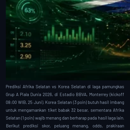
Prediksi Afrika Selatan vs Korea Selatan di laga pamungkas
Grup A Piala Dunia 2026, di Estadio BBVA, Monterrey (kickoff
08:00 WIB, 25 Juni). Korea Selatan (3 poin) butuh hasil imbang
untuk mengamankan tiket babak 32 besar, sementara Afrika
Selatan (1 poin) wajib menang dan berharap pada hasil laga lain.
Berikut prediksi skor, peluang menang, odds, prakiraan