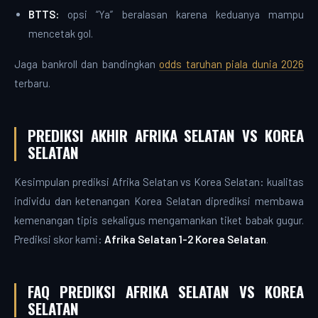
BTTS:
opsi “Ya” beralasan karena keduanya mampu
mencetak gol.
Jaga bankroll dan bandingkan
odds taruhan piala dunia 2026
terbaru.
PREDIKSI AKHIR AFRIKA SELATAN VS KOREA
SELATAN
Kesimpulan prediksi Afrika Selatan vs Korea Selatan: kualitas
individu dan ketenangan Korea Selatan diprediksi membawa
kemenangan tipis sekaligus mengamankan tiket babak gugur.
Prediksi skor kami:
Afrika Selatan 1-2 Korea Selatan
.
FAQ PREDIKSI AFRIKA SELATAN VS KOREA
SELATAN