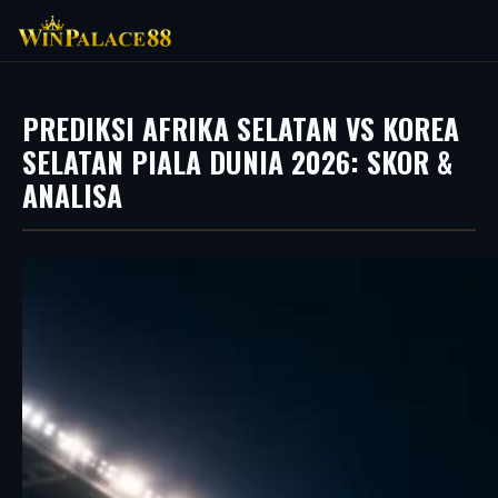
PREDIKSI AFRIKA SELATAN VS KOREA
SELATAN PIALA DUNIA 2026: SKOR &
ANALISA