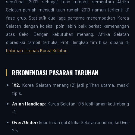
semifinal (2002 sebagai tuan rumah), sementara Afrika
Selatan pernah menjadi tuan rumah 2010 namun terhenti di
fase grup. Statistik dua laga pertama menempatkan Korea
Selatan dengan koleksi poin lebih baik berkat kemenangan
atas Ceko. Dengan kebutuhan menang, Afrika Selatan
diprediksi tampil terbuka. Profil lengkap tim bisa dibaca di
halaman Timnas Korea Selatan
.
REKOMENDASI PASARAN TARUHAN
1X2:
Korea Selatan menang (2) jadi pilihan utama, meski
tipis.
Asian Handicap:
Korea Selatan -0.5 lebih aman ketimbang
-1.
Over/Under:
kebutuhan gol Afrika Selatan condong ke Over
2.5.