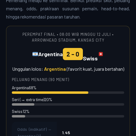
Pemenang melaju ke semifinal. Berikut prediksi skor, peluang
menang, odds, prakiraan susunan pemain, head-to-head,
hingga rekomendasi pasaran taruhan.
PEREMPAT FINAL • 08:00 WIB MINGGU 12 JULI •
ARROWHEAD STADIUM, KANSAS CITY
2 – 0
Argentina
Swiss
Unggulan lolos:
Argentina
(favorit kuat, juara bertahan)
PELUANG MENANG (90 MENIT)
Argentina68%
Seri (→ extra time)20%
Swiss12%
Odds (indikatif) —
1.45
Argentina (1)