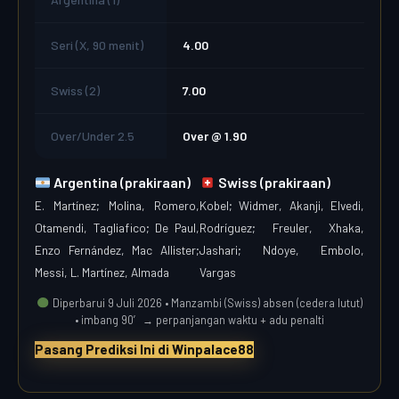
Seri (X, 90 menit)
4.00
Swiss (2)
7.00
Over/Under 2.5
Over @ 1.90
Argentina (prakiraan)
Swiss (prakiraan)
E. Martínez; Molina, Romero,
Kobel; Widmer, Akanji, Elvedi,
Otamendi, Tagliafico; De Paul,
Rodríguez; Freuler, Xhaka,
Enzo Fernández, Mac Allister;
Jashari; Ndoye, Embolo,
Messi, L. Martínez, Almada
Vargas
Diperbarui 9 Juli 2026 • Manzambi (Swiss) absen (cedera lutut)
• imbang 90′ → perpanjangan waktu + adu penalti
Pasang Prediksi Ini di Winpalace88