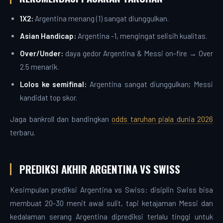
1X2:
Argentina menang (1) sangat diunggulkan.
Asian Handicap:
Argentina -1, mengingat selisih kualitas.
Over/Under:
daya gedor Argentina & Messi on-fire → Over
2.5 menarik.
Lolos ke semifinal:
Argentina sangat diunggulkan; Messi
kandidat top skor.
Jaga bankroll dan bandingkan
odds taruhan piala dunia 2026
terbaru.
PREDIKSI AKHIR ARGENTINA VS SWISS
Kesimpulan prediksi Argentina vs Swiss: disiplin Swiss bisa
membuat 20-30 menit awal sulit, tapi ketajaman Messi dan
kedalaman serang Argentina diprediksi terlalu tinggi untuk