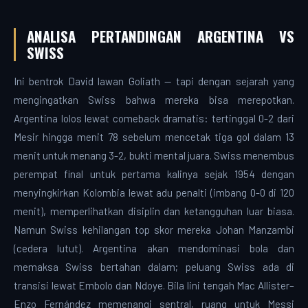
ANALISA PERTANDINGAN ARGENTINA VS
SWISS
Ini bentrok David lawan Goliath — tapi dengan sejarah yang
mengingatkan Swiss bahwa mereka bisa merepotkan.
Argentina lolos lewat comeback dramatis: tertinggal 0-2 dari
Mesir hingga menit 78 sebelum mencetak tiga gol dalam 13
menit untuk menang 3-2, bukti mental juara. Swiss menembus
perempat final untuk pertama kalinya sejak 1954 dengan
menyingkirkan Kolombia lewat adu penalti (imbang 0-0 di 120
menit), memperlihatkan disiplin dan ketangguhan luar biasa.
Namun Swiss kehilangan top skor mereka Johan Manzambi
(cedera lutut). Argentina akan mendominasi bola dan
memaksa Swiss bertahan dalam; peluang Swiss ada di
transisi lewat Embolo dan Ndoye. Bila lini tengah Mac Allister–
Enzo Fernández memenangi sentral, ruang untuk Messi