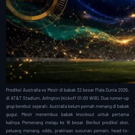
Prediksi Australia vs Mesir di babak 32 besar Piala Dunia 2026,
di AT&T Stadium, Arlington (kickoff 01:00 WIB). Dua runner-up
grup berebut sejarah: Australia belum pernah menang di babak
gugur, Mesir menembus babak knockout untuk pertama
kalinya. Pemenang melaju ke 16 besar. Berikut prediksi skor,
peluang menang, odds, prakiraan susunan pemain, head-to-