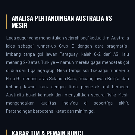
ANALISA PERTANDINGAN AUSTRALIA VS
MESIR
Laga gugur yang menentukan sejarah bagi kedua tim. Australia
lolos sebagai runner-up Grup D dengan cara pragmatis:
imbang tanpa gol lawan Paraguay, kalah 0-2 dari AS, lalu
menang 2-0 atas Türkiye — namun mereka gagal mencetak gol
di dua dari tiga laga grup. Mesir tampil solid sebagai runner-up
Grup G: menang atas Selandia Baru, imbang lawan Belgia, dan
imbang lawan Iran, dengan lima pencetak gol berbeda.
Australia bakal kompak dan menyulitkan secara fisik; Mesir
mengandalkan kualitas individu di sepertiga akhir.
Pertandingan berpotensi ketat dan minim gol.
KABAR TIM & PEMAIN KUNCI