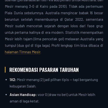
Mesir menang 3-0 di Kairo pada 2010). Tidak ada pertemuan
Piala Dunia sebelumnya. Australia mengincar babak 16 besar
beruntun setelah menembusnya di Qatar 2022, sementara
Mesir sudah mencetak sejarah dengan lolos dari fase grup
untuk pertama kalinya di era modern. Statistik menempatkan
Mesir lebih tajam (lima pencetak gol) melawan Australia yang
tumpul (dua gol di tiga laga). Profil lengkap tim bisa dibaca di
halaman Timnas Mesir
.
REKOMENDASI PASARAN TARUHAN
1X2:
Mesir menang (2) jadi pilihan tipis — tapi bergantung
kebugaran Salah.
Asian Handicap:
voor 0 (draw no bet) untuk Mesir lebih
aman di laga ketat.