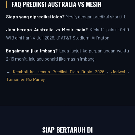
FAQ PREDIKSI AUSTRALIA VS MESIR
Siapa yang diprediksi lolos?
Mesir, dengan prediksi skor 0-1.
Jam berapa Australia vs Mesir main?
Kickoff pukul 01:00
WIB dini hari, 4 Juli 2026, di AT&T Stadium, Arlington.
Bagaimana jika imbang?
Laga lanjut ke perpanjangan waktu
2×15 menit, lalu adu penalti jika masih imbang.
←
Kembali ke semua Prediksi Piala Dunia 2026
•
Jadwal
•
Turnamen Mix Parlay
SIAP BERTARUH DI