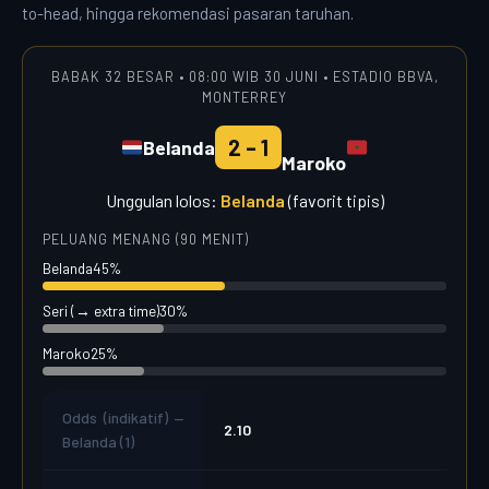
to-head, hingga rekomendasi pasaran taruhan.
BABAK 32 BESAR • 08:00 WIB 30 JUNI • ESTADIO BBVA,
MONTERREY
2 – 1
Belanda
Maroko
Unggulan lolos:
Belanda
(favorit tipis)
PELUANG MENANG (90 MENIT)
Belanda45%
Seri (→ extra time)30%
Maroko25%
Odds (indikatif) —
2.10
Belanda (1)