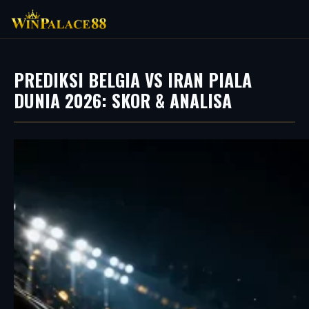
PREDIKSI BELGIA VS IRAN PIALA
DUNIA 2026: SKOR & ANALISA