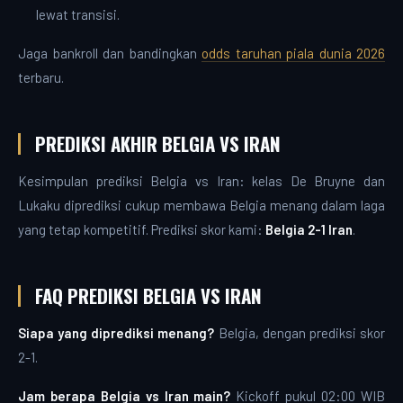
lewat transisi.
Jaga bankroll dan bandingkan
odds taruhan piala dunia 2026
terbaru.
PREDIKSI AKHIR BELGIA VS IRAN
Kesimpulan prediksi Belgia vs Iran: kelas De Bruyne dan
Lukaku diprediksi cukup membawa Belgia menang dalam laga
yang tetap kompetitif. Prediksi skor kami:
Belgia 2-1 Iran
.
FAQ PREDIKSI BELGIA VS IRAN
Siapa yang diprediksi menang?
Belgia, dengan prediksi skor
2-1.
Jam berapa Belgia vs Iran main?
Kickoff pukul 02:00 WIB