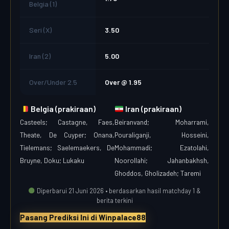
Belgia (1)
Seri (X)
3.50
Iran (2)
5.00
Over/Under 2.5
Over @ 1.95
Belgia (prakiraan)
Iran (prakiraan)
Casteels; Castagne, Faes,
Beiranvand; Moharrami,
Theate, De Cuyper; Onana,
Pouraliganji, Hosseini,
Tielemans; Saelemaekers, De
Mohammadi; Ezatolahi,
Bruyne, Doku; Lukaku
Noorollahi; Jahanbakhsh,
Ghoddos, Gholizadeh; Taremi
Diperbarui 21 Juni 2026 • berdasarkan hasil matchday 1 &
berita terkini
Pasang Prediksi Ini di Winpalace88