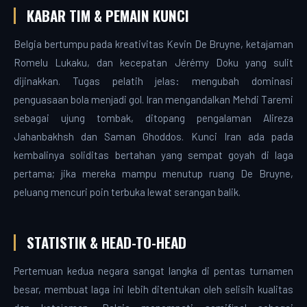
KABAR TIM & PEMAIN KUNCI
Belgia bertumpu pada kreativitas Kevin De Bruyne, ketajaman
Romelu Lukaku, dan kecepatan Jérémy Doku yang sulit
dijinakkan. Tugas pelatih jelas: mengubah dominasi
penguasaan bola menjadi gol. Iran mengandalkan Mehdi Taremi
sebagai ujung tombak, ditopang pengalaman Alireza
Jahanbakhsh dan Saman Ghoddos. Kunci Iran ada pada
kembalinya soliditas bertahan yang sempat goyah di laga
pertama; jika mereka mampu menutup ruang De Bruyne,
peluang mencuri poin terbuka lewat serangan balik.
STATISTIK & HEAD-TO-HEAD
Pertemuan kedua negara sangat langka di pentas turnamen
besar, membuat laga ini lebih ditentukan oleh selisih kualitas