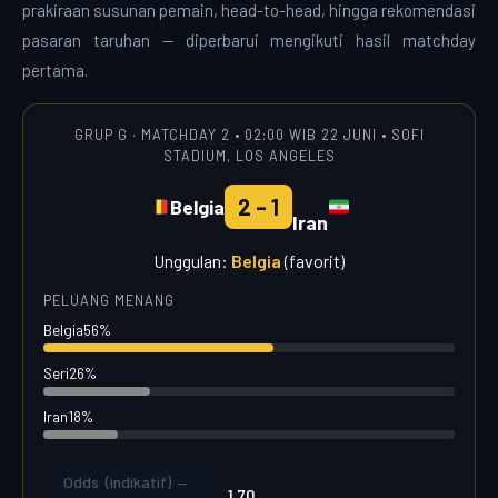
prakiraan susunan pemain, head-to-head, hingga rekomendasi
pasaran taruhan — diperbarui mengikuti hasil matchday
pertama.
GRUP G · MATCHDAY 2 • 02:00 WIB 22 JUNI • SOFI
STADIUM, LOS ANGELES
2 – 1
Belgia
Iran
Unggulan:
Belgia
(favorit)
PELUANG MENANG
Belgia56%
Seri26%
Iran18%
Odds (indikatif) —
1.70