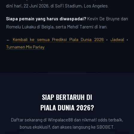
dini hari, 22 Juni 2026, di SoFi Stadium, Los Angeles.
Siapa pemain yang harus diwaspadai?
Kevin De Bruyne dan
Romelu Lukaku di Belgia, serta Mehdi Taremi di Iran.
←
Kembali ke semua Prediksi Piala Dunia 2026
•
Jadwal
•
Turnamen Mix Parlay
SIAP BERTARUH DI
PIALA DUNIA 2026?
Daftar sekarang di Winpalace88 dan nikmati odds terbaik,
bonus eksklusif, dan akses langsung ke SBOBET.