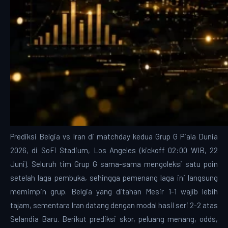
Prediksi Belgia vs Iran di matchday kedua Grup G Piala Dunia
2026, di SoFi Stadium, Los Angeles (kickoff 02:00 WIB, 22
Juni). Seluruh tim Grup G sama-sama mengoleksi satu poin
setelah laga pembuka, sehingga pemenang laga ini langsung
memimpin grup. Belgia yang ditahan Mesir 1-1 wajib lebih
tajam, sementara Iran datang dengan modal hasil seri 2-2 atas
Selandia Baru. Berikut prediksi skor, peluang menang, odds,