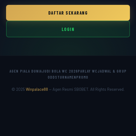
DAFTAR SEKARANG
LOGIN
AGEN PIALA DUNIA
JUDI BOLA WC 2026
PARLAY WC
JADWAL & GRUP
ODDS
TURNAMEN
PROMO
© 2025
Winpalace88
— Agen Resmi SBOBET. All Rights Reserved.