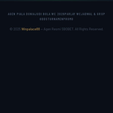
AGEN PIALA DUNIA
JUDI BOLA WC 2026
PARLAY WC
JADWAL & GRUP
ODDS
TURNAMEN
PROMO
© 2025
Winpalace88
— Agen Resmi SBOBET. All Rights Reserved.