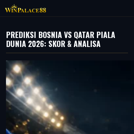
PREDIKSI BOSNIA VS QATAR PIALA
DUNIA 2026: SKOR & ANALISA