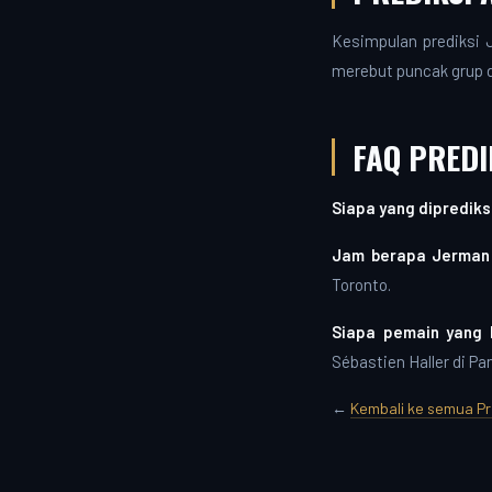
Kesimpulan prediksi 
merebut puncak grup 
FAQ PREDI
Siapa yang dipredik
Jam berapa Jerman 
Toronto.
Siapa pemain yang 
Sébastien Haller di Pa
←
Kembali ke semua Pr