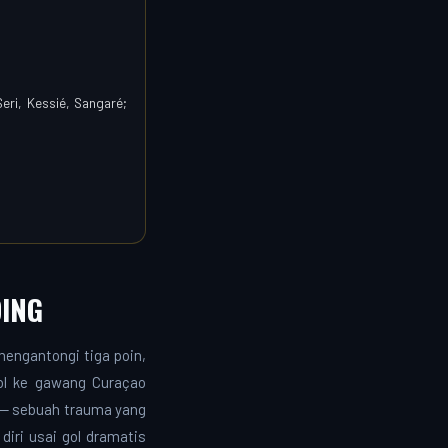
 Seri, Kessié, Sangaré;
DING
engantongi tiga poin,
gol ke gawang Curaçao
n — sebuah trauma yang
iri usai gol dramatis