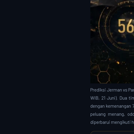
Prediksi Jerman vs Pan
WIB, 21 Juni). Dua 
dengan kemenangan 7-1
peluang menang, odd
diperbarui mengikuti 