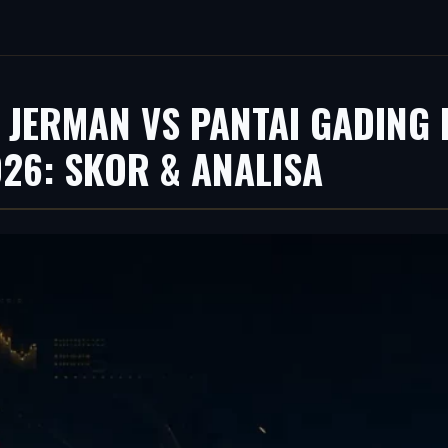
 JERMAN VS PANTAI GADING 
26: SKOR & ANALISA