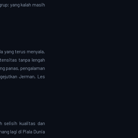
grup; yang kalah masih
a yang terus menyala,
tensitas tanpa lengah
ang panas, pengalaman
engejutkan Jerman, Les
 selisih kualitas dan
ng lagi di Piala Dunia