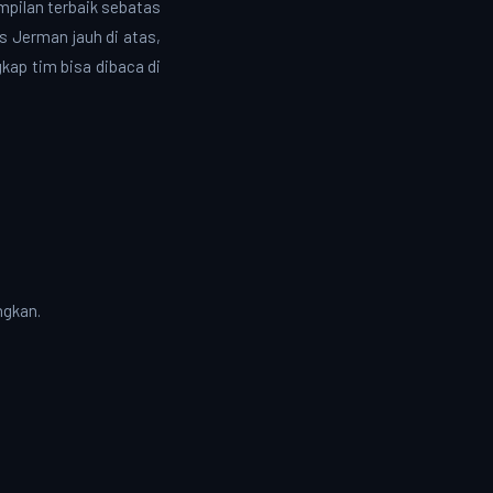
mpilan terbaik sebatas
as Jerman jauh di atas,
kap tim bisa dibaca di
ngkan.