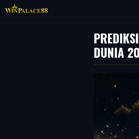
PREDIKSI
DUNIA 20