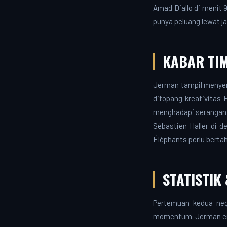
Amad Diallo di menit 
punya peluang lewat jal
KABAR TIM
Jerman tampil menyer
ditopang kreativitas
menghadapi serangan 
Sébastien Haller di d
Éléphants perlu berta
STATISTIK
Pertemuan kedua nega
momentum. Jerman empa