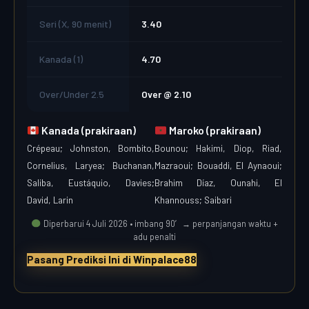
Seri (X, 90 menit)
3.40
Kanada (1)
4.70
Over/Under 2.5
Over @ 2.10
Kanada (prakiraan)
Maroko (prakiraan)
Crépeau; Johnston, Bombito,
Bounou; Hakimi, Diop, Riad,
Cornelius, Laryea; Buchanan,
Mazraoui; Bouaddi, El Aynaoui;
Saliba, Eustáquio, Davies;
Brahim Díaz, Ounahi, El
David, Larin
Khannouss; Saibari
Diperbarui 4 Juli 2026 • imbang 90′ → perpanjangan waktu +
adu penalti
Pasang Prediksi Ini di Winpalace88