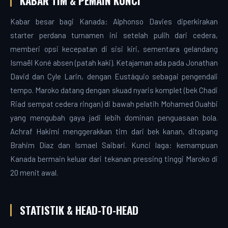
KABAR TIM & PEMAIN KUNCI
Kabar besar bagi Kanada: Alphonso Davies diperkirakan
starter perdana turnamen ini setelah pulih dari cedera,
memberi opsi kecepatan di sisi kiri, sementara gelandang
Ismaël Koné absen (patah kaki). Ketajaman ada pada Jonathan
David dan Cyle Larin, dengan Eustáquio sebagai pengendali
tempo. Maroko datang dengan skuad nyaris komplet (bek Chadi
Riad sempat cedera ringan) di bawah pelatih Mohamed Ouahbi
yang mengubah gaya jadi lebih dominan penguasaan bola.
Achraf Hakimi menggerakkan tim dari bek kanan, ditopang
Brahim Díaz dan Ismael Saibari. Kunci laga: kemampuan
Kanada bermain keluar dari tekanan pressing tinggi Maroko di
20 menit awal.
STATISTIK & HEAD-TO-HEAD