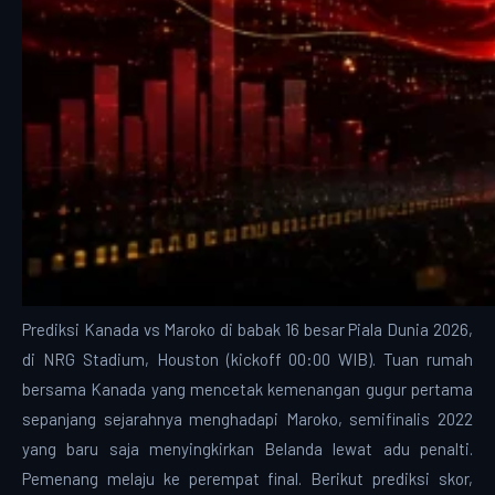
Prediksi Kanada vs Maroko di babak 16 besar Piala Dunia 2026,
di NRG Stadium, Houston (kickoff 00:00 WIB). Tuan rumah
bersama Kanada yang mencetak kemenangan gugur pertama
sepanjang sejarahnya menghadapi Maroko, semifinalis 2022
yang baru saja menyingkirkan Belanda lewat adu penalti.
Pemenang melaju ke perempat final. Berikut prediksi skor,