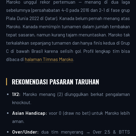
Maroko unggul rekor pertemuan — menang di dua laga
sebelumnya (persahabatan 4-0 pada 2016 dan 2-1 di fase grup
Piala Dunia 2022 di Qatar). Kanada belum pernah menang atas
Maroko. Kanada memimpin turnamen dalam jumlah tembakan
tepat sasaran, namun kurang tajam menuntaskan. Maroko tak
terkalahkan sepanjang turnamen dan hanya finis kedua di Grup
C di bawah Brasil karena selisih gol. Profil lengkap tim bisa
dibaca di
halaman Timnas Maroko
.
REKOMENDASI PASARAN TARUHAN
1X2:
Maroko menang (2) diunggulkan berkat pengalaman
knockout.
Asian Handicap:
voor 0 (draw no bet) untuk Maroko lebih
aman.
Over/Under:
dua tim menyerang → Over 2.5 & BTTS