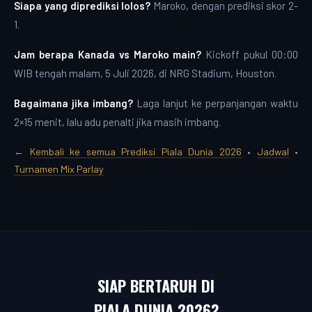
Siapa yang diprediksi lolos?
Maroko, dengan prediksi skor 2-
1.
Jam berapa Kanada vs Maroko main?
Kickoff pukul 00:00
WIB tengah malam, 5 Juli 2026, di NRG Stadium, Houston.
Bagaimana jika imbang?
Laga lanjut ke perpanjangan waktu
2×15 menit, lalu adu penalti jika masih imbang.
←
Kembali ke semua Prediksi Piala Dunia 2026
•
Jadwal
•
Turnamen Mix Parlay
SIAP BERTARUH DI
PIALA DUNIA 2026?