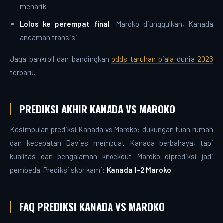
menarik.
Lolos ke perempat final:
Maroko diunggulkan, Kanada
ancaman transisi.
Jaga bankroll dan bandingkan
odds taruhan piala dunia 2026
terbaru.
PREDIKSI AKHIR KANADA VS MAROKO
Kesimpulan prediksi Kanada vs Maroko: dukungan tuan rumah
dan kecepatan Davies membuat Kanada berbahaya, tapi
kualitas dan pengalaman knockout Maroko diprediksi jadi
pembeda. Prediksi skor kami:
Kanada 1-2 Maroko
.
FAQ PREDIKSI KANADA VS MAROKO