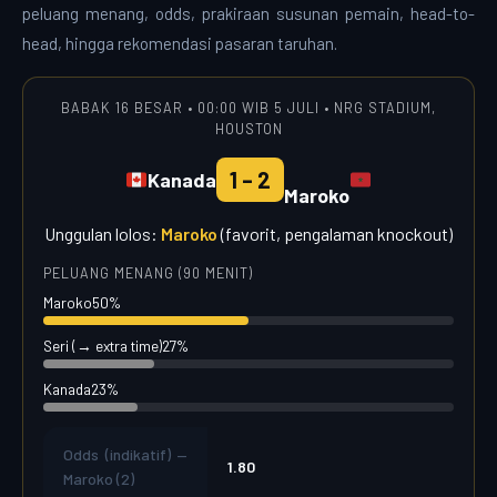
peluang menang, odds, prakiraan susunan pemain, head-to-
head, hingga rekomendasi pasaran taruhan.
BABAK 16 BESAR • 00:00 WIB 5 JULI • NRG STADIUM,
HOUSTON
1 – 2
Kanada
Maroko
Unggulan lolos:
Maroko
(favorit, pengalaman knockout)
PELUANG MENANG (90 MENIT)
Maroko50%
Seri (→ extra time)27%
Kanada23%
Odds (indikatif) —
1.80
Maroko (2)