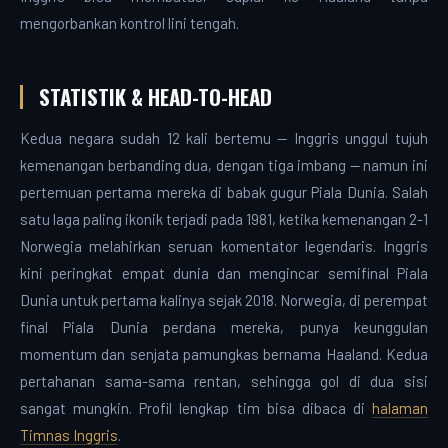
mengorbankan kontrol lini tengah.
STATISTIK & HEAD-TO-HEAD
Kedua negara sudah 12 kali bertemu — Inggris unggul tujuh
kemenangan berbanding dua, dengan tiga imbang — namun ini
pertemuan pertama mereka di babak gugur Piala Dunia. Salah
satu laga paling ikonik terjadi pada 1981, ketika kemenangan 2-1
Norwegia melahirkan seruan komentator legendaris. Inggris
kini peringkat empat dunia dan mengincar semifinal Piala
Dunia untuk pertama kalinya sejak 2018. Norwegia, di perempat
final Piala Dunia perdana mereka, punya keunggulan
momentum dan senjata pamungkas bernama Haaland. Kedua
pertahanan sama-sama rentan, sehingga gol di dua sisi
sangat mungkin. Profil lengkap tim bisa dibaca di
halaman
Timnas Inggris
.