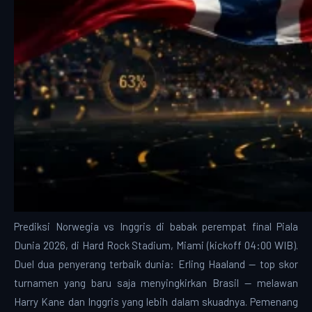
Prediksi Norwegia vs Inggris di babak perempat final Piala
Dunia 2026, di Hard Rock Stadium, Miami (kickoff 04:00 WIB).
Duel dua penyerang terbaik dunia: Erling Haaland — top skor
turnamen yang baru saja menyingkirkan Brasil — melawan
Harry Kane dan Inggris yang lebih dalam skuadnya. Pemenang