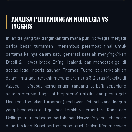
ANALISA PERTANDINGAN NORWEGIA VS
INGGRIS
Inilah tie yang tak diinginkan tim mana pun. Norwegia menjadi
cerita besar turnamen: menembus perempat final untuk
pertama kalinya dalam satu generasi setelah menyingkirkan
Brasil 2-1 lewat brace Erling Haaland, dan mencetak gol di
setiap laga. Inggris asuhan Thomas Tuchel tak terkalahkan
dalam lima laga, terakhir menang dramatis 3-2 atas Meksiko di
Azteca — disebut kemenangan tandang terbaik sepanjang
sejarah mereka. Laga ini berpotensi terbuka dan penuh gol:
Haaland (top skor turnamen) melawan lini belakang Inggris
yang kebobolan di tiga laga terakhir, sementara Kane dan
Bellingham menghadapi pertahanan Norwegia yang kebobolan
di setiap laga. Kunci pertandingan: duel Declan Rice melawan