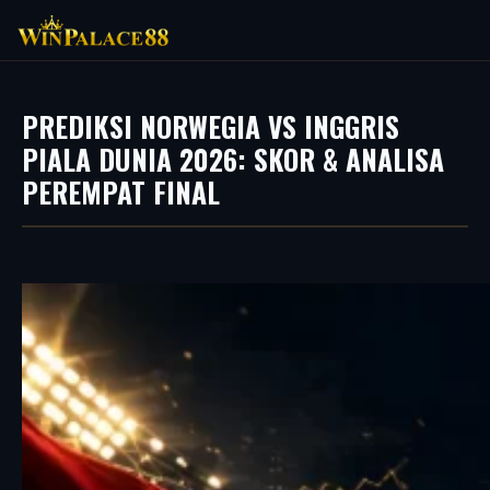
PREDIKSI NORWEGIA VS INGGRIS
PIALA DUNIA 2026: SKOR & ANALISA
PEREMPAT FINAL