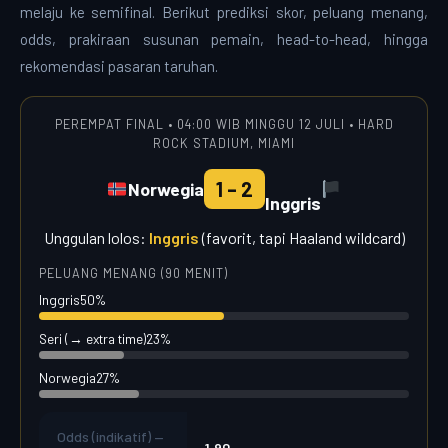
melaju ke semifinal. Berikut prediksi skor, peluang menang,
odds, prakiraan susunan pemain, head-to-head, hingga
rekomendasi pasaran taruhan.
PEREMPAT FINAL • 04:00 WIB MINGGU 12 JULI • HARD
ROCK STADIUM, MIAMI
1 – 2
Norwegia
Inggris
Unggulan lolos:
Inggris
(favorit, tapi Haaland wildcard)
PELUANG MENANG (90 MENIT)
Inggris50%
Seri (→ extra time)23%
Norwegia27%
Odds (indikatif) —
1.90