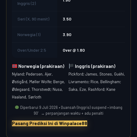
Inggris (2)
Seri (X, 90 menit)
3.50
Norwegia (1)
3.90
Over/Under 2.5
Over @ 1.80
Norwegia (prakiraan)
Inggris (prakiraan)
Nyland; Pedersen, Ajer,
Pickford; James, Stones, Guéhi,
Østigård, Møller Wolfe; Berge,
Livramento; Rice, Bellingham;
Ødegaard, Thorstvedt; Nusa,
Saka, Eze, Rashford; Kane
Haaland, Sørloth
Diperbarui 9 Juli 2026 • Quansah (Inggris) suspend • imbang
90′ → perpanjangan waktu + adu penalti
Pasang Prediksi Ini di Winpalace88