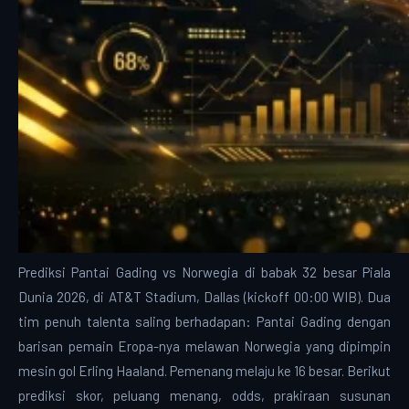
Prediksi Pantai Gading vs Norwegia di babak 32 besar Piala
Dunia 2026, di AT&T Stadium, Dallas (kickoff 00:00 WIB). Dua
tim penuh talenta saling berhadapan: Pantai Gading dengan
barisan pemain Eropa-nya melawan Norwegia yang dipimpin
mesin gol Erling Haaland. Pemenang melaju ke 16 besar. Berikut
prediksi skor, peluang menang, odds, prakiraan susunan