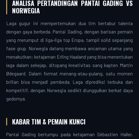
ANALISA PERTANDINGAN PANTAI GADING VS
NORWEGIA
Laga gugur ini mempertemukan dua tim bertabur talenta
dengan gaya berbeda. Pantai Gading, dengan barisan pemain
yang merumput di liga-liga top Eropa, tampil solid sepanjang
fase grup. Norwegia datang membawa ancaman utama yang
menakutkan: ketajaman Erling Haaland yang bisa menentukan
laga dalam sekejap, ditopang kreativitas sang kapten Martin
Ødegaard. Dalam format menang-atau-pulang, satu momen
brilian bisa menjadi pembeda. Laga diprediksi terbuka dan
kompetitif, dengan Norwegia sedikit diunggulkan berkat daya
gedornya.
KABAR TIM & PEMAIN KUNCI
Pantai Gading bertumpu pada ketajaman Sébastien Haller,