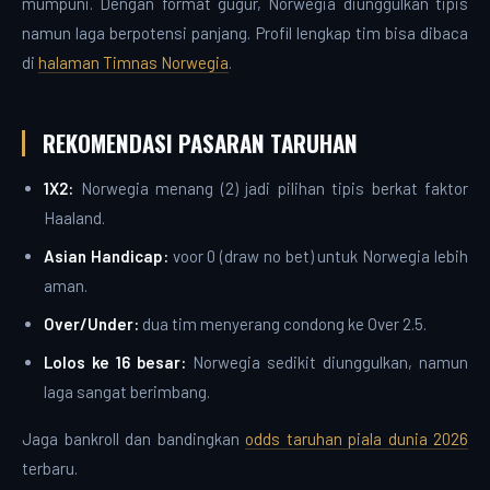
mumpuni. Dengan format gugur, Norwegia diunggulkan tipis
namun laga berpotensi panjang. Profil lengkap tim bisa dibaca
di
halaman Timnas Norwegia
.
REKOMENDASI PASARAN TARUHAN
1X2:
Norwegia menang (2) jadi pilihan tipis berkat faktor
Haaland.
Asian Handicap:
voor 0 (draw no bet) untuk Norwegia lebih
aman.
Over/Under:
dua tim menyerang condong ke Over 2.5.
Lolos ke 16 besar:
Norwegia sedikit diunggulkan, namun
laga sangat berimbang.
Jaga bankroll dan bandingkan
odds taruhan piala dunia 2026
terbaru.