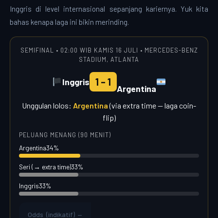
Inggris di level internasional sepanjang kariernya. Yuk kita
bahas kenapa laga ini bikin merinding.
SEMIFINAL • 02:00 WIB KAMIS 16 JULI • MERCEDES-BENZ
STADIUM, ATLANTA
1 – 1
Inggris
Argentina
Unggulan lolos:
Argentina
(via extra time — laga coin-
flip)
PELUANG MENANG (90 MENIT)
Argentina34%
Seri (→ extra time)33%
Inggris33%
Odds (indikatif) —