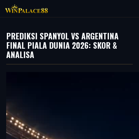
PREDIKSI SPANYOL VS ARGENTINA
FINAL PIALA DUNIA 2026: SKOR &
ANALISA