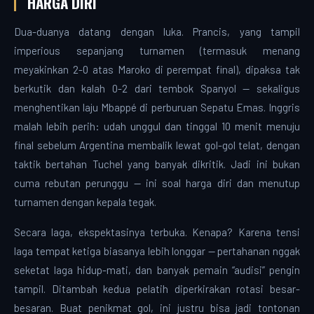
HARGA DIRI
Dua-duanya datang dengan luka. Prancis, yang tampil
imperious sepanjang turnamen (termasuk menang
meyakinkan 2-0 atas Maroko di perempat final), dipaksa tak
berkutik dan kalah 0-2 dari tembok Spanyol — sekaligus
menghentikan laju Mbappé di perburuan Sepatu Emas. Inggris
malah lebih perih: udah unggul dan tinggal 10 menit menuju
final sebelum Argentina membalik lewat gol-gol telat, dengan
taktik bertahan Tuchel yang banyak dikritik. Jadi ini bukan
cuma rebutan perunggu — ini soal harga diri dan menutup
turnamen dengan kepala tegak.
Secara laga, ekspektasinya terbuka. Kenapa? Karena tensi
laga tempat ketiga biasanya lebih longgar — pertahanan nggak
seketat laga hidup-mati, dan banyak pemain “audisi” pengin
tampil. Ditambah kedua pelatih diperkirakan rotasi besar-
besaran. Buat penikmat gol, ini justru bisa jadi tontonan