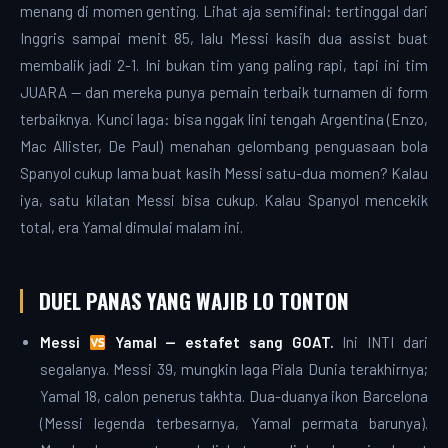
menang di momen genting. Lihat aja semifinal: tertinggal dari
Inggris sampai menit 85, lalu Messi kasih dua assist buat
membalik jadi 2-1. Ini bukan tim yang paling rapi, tapi ini tim
JUARA — dan mereka punya pemain terbaik turnamen di form
terbaiknya. Kunci laga: bisa nggak lini tengah Argentina (Enzo,
Mac Allister, De Paul) menahan gelombang penguasaan bola
Spanyol cukup lama buat kasih Messi satu-dua momen? Kalau
iya, satu kilatan Messi bisa cukup. Kalau Spanyol mencekik
total, era Yamal dimulai malam ini.
DUEL PANAS YANG WAJIB LO TONTON
Messi
Yamal — estafet sang GOAT.
Ini INTI dari
segalanya. Messi 39, mungkin laga Piala Dunia terakhirnya;
Yamal 18, calon penerus takhta. Dua-duanya ikon Barcelona
(Messi legenda terbesarnya, Yamal permata barunya).