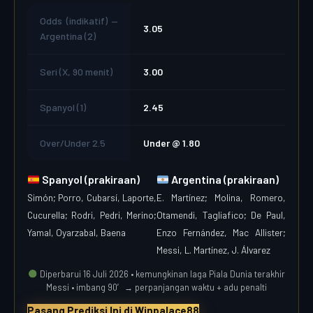
Odds (indikatif) —
3.05
Argentina (2)
Seri (X, 90 menit)
3.00
Spanyol (1)
2.45
Over/Under 2.5
Under @ 1.80
Spanyol (prakiraan)
Argentina (prakiraan)
Simón; Porro, Cubarsí, Laporte,
E. Martínez; Molina, Romero,
Cucurella; Rodri, Pedri, Merino;
Otamendi, Tagliafico; De Paul,
Yamal, Oyarzabal, Baena
Enzo Fernández, Mac Allister;
Messi, L. Martínez, J. Álvarez
Diperbarui 16 Juli 2026 • kemungkinan laga Piala Dunia terakhir
Messi • imbang 90′ → perpanjangan waktu + adu penalti
Pasang Prediksi Ini di Winpalace88