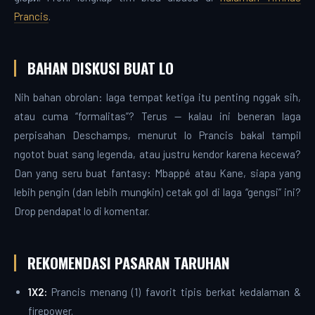
Prancis
.
BAHAN DISKUSI BUAT LO
Nih bahan obrolan: laga tempat ketiga itu penting nggak sih,
atau cuma “formalitas”? Terus — kalau ini beneran laga
perpisahan Deschamps, menurut lo Prancis bakal tampil
ngotot buat sang legenda, atau justru kendor karena kecewa?
Dan yang seru buat fantasy: Mbappé atau Kane, siapa yang
lebih pengin (dan lebih mungkin) cetak gol di laga “gengsi” ini?
Drop pendapat lo di komentar.
REKOMENDASI PASARAN TARUHAN
1X2:
Prancis menang (1) favorit tipis berkat kedalaman &
firepower.