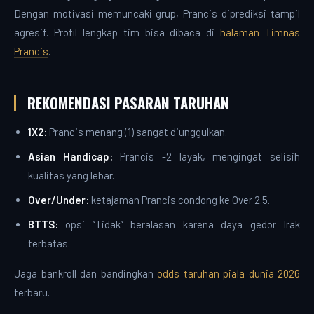
Dengan motivasi memuncaki grup, Prancis diprediksi tampil
agresif. Profil lengkap tim bisa dibaca di
halaman Timnas
Prancis
.
REKOMENDASI PASARAN TARUHAN
1X2:
Prancis menang (1) sangat diunggulkan.
Asian Handicap:
Prancis -2 layak, mengingat selisih
kualitas yang lebar.
Over/Under:
ketajaman Prancis condong ke Over 2.5.
BTTS:
opsi “Tidak” beralasan karena daya gedor Irak
terbatas.
Jaga bankroll dan bandingkan
odds taruhan piala dunia 2026
terbaru.