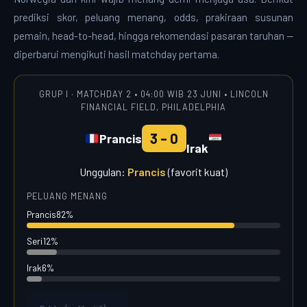
prediksi skor, peluang menang, odds, prakiraan susunan
pemain, head-to-head, hingga rekomendasi pasaran taruhan —
diperbarui mengikuti hasil matchday pertama.
GRUP I · MATCHDAY 2 • 04:00 WIB 23 JUNI • LINCOLN
FINANCIAL FIELD, PHILADELPHIA
3 – 0
Prancis
Irak
Unggulan:
Prancis
(favorit kuat)
PELUANG MENANG
Prancis82%
Seri12%
Irak6%