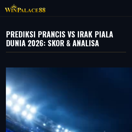
PREDIKSI PRANCIS VS IRAK PIALA
DUNIA 2026: SKOR & ANALISA