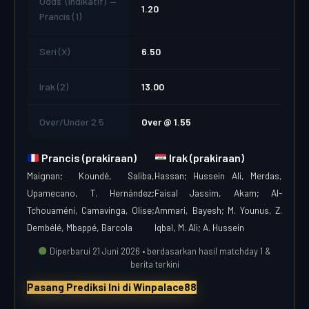
Odds (indikatif) —
1.20
Prancis (1)
Seri (X)
6.50
Irak (2)
13.00
Over/Under 2.5
Over @ 1.55
Prancis (prakiraan)
Irak (prakiraan)
Maignan; Koundé, Saliba,
Hassan; Hussein Ali, Merdas,
Upamecano, T. Hernández;
Faisal Jassim, Akam; Al-
Tchouaméni, Camavinga, Olise;
Ammari, Bayesh; M. Younus, Z.
Dembélé, Mbappé, Barcola
Iqbal, M. Ali; A. Hussein
Diperbarui 21 Juni 2026 • berdasarkan hasil matchday 1 &
berita terkini
Pasang Prediksi Ini di Winpalace88