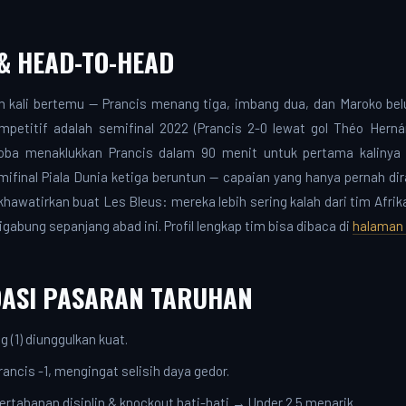
 & HEAD-TO-HEAD
kali bertemu — Prancis menang tiga, imbang dua, dan Maroko be
mpetitif adalah semifinal 2022 (Prancis 2-0 lewat gol Théo Hern
oba menaklukkan Prancis dalam 90 menit untuk pertama kalinya d
ifinal Piala Dunia ketiga beruntun — capaian yang hanya pernah dir
watirkan buat Les Bleus: mereka lebih sering kalah dari tim Afri
gabung sepanjang abad ini. Profil lengkap tim bisa dibaca di
halaman 
ASI PASARAN TARUHAN
 (1) diunggulkan kuat.
ancis -1, mengingat selisih daya gedor.
ertahanan disiplin & knockout hati-hati → Under 2.5 menarik.