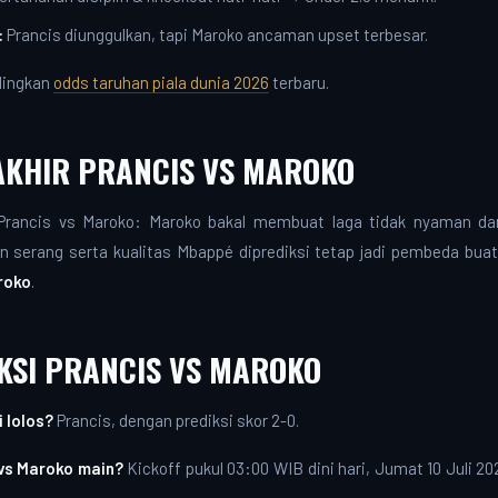
:
Prancis diunggulkan, tapi Maroko ancaman upset terbesar.
dingkan
odds taruhan piala dunia 2026
terbaru.
AKHIR PRANCIS VS MAROKO
 Prancis vs Maroko: Maroko bakal membuat laga tidak nyaman da
n serang serta kualitas Mbappé diprediksi tetap jadi pembeda buat 
roko
.
KSI PRANCIS VS MAROKO
 lolos?
Prancis, dengan prediksi skor 2-0.
vs Maroko main?
Kickoff pukul 03:00 WIB dini hari, Jumat 10 Juli 202