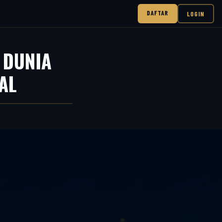
DAFTAR
LOGIN
 DUNIA
AL