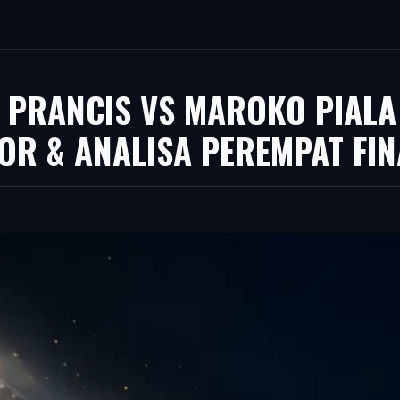
I PRANCIS VS MAROKO PIALA
OR & ANALISA PEREMPAT FIN