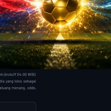
rk (kickoff 04:00 WIB).
ia yang lolos sebagai
 peluang menang, odds,