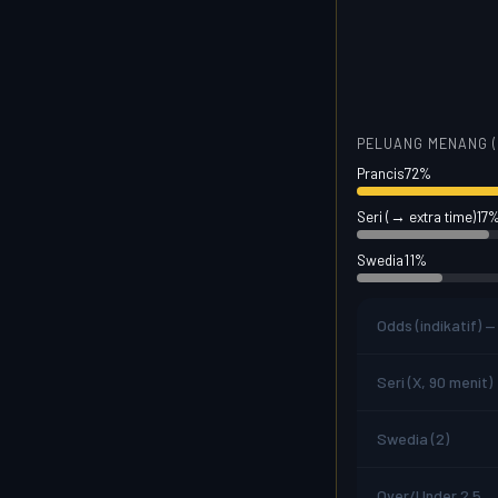
PELUANG MENANG (
Prancis72%
Seri (→ extra time)17
Swedia11%
Odds (indikatif) — 
Seri (X, 90 menit)
Swedia (2)
Over/Under 2.5