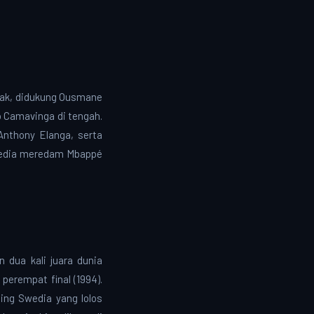
bak, didukung Ousmane
 Camavinga di tengah.
Anthony Elanga, serta
Swedia meredam Mbappé
 dua kali juara dunia
perempat final (1994).
ing Swedia yang lolos