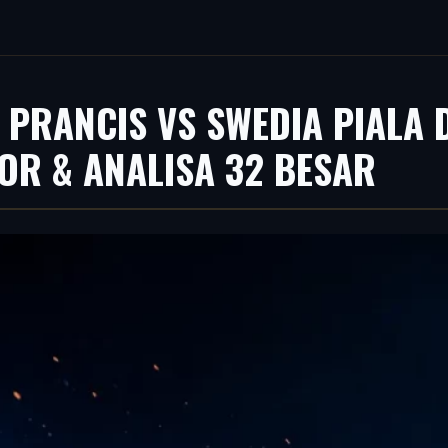
 PRANCIS VS SWEDIA PIALA 
OR & ANALISA 32 BESAR