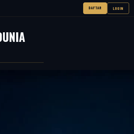
DAFTAR
LOGIN
DUNIA