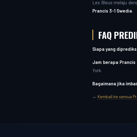
Les Bleus melaju den
Prancis 3-1 Swedia
.
FAQ PREDI
Siapa yang diprediksi
Jam berapa Prancis
York.
Bagaimana jika imba
←
Kembali ke semua Pr