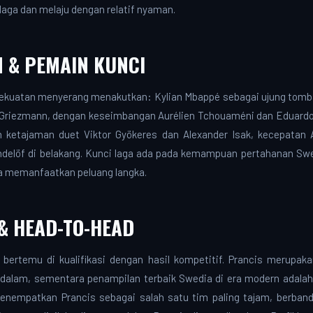
laga dan melaju dengan relatif nyaman.
 & PEMAIN KUNCI
ekuatan menyerang menakutkan: Kylian Mbappé sebagai ujung tom
Griezmann, dengan keseimbangan Aurélien Tchouaméni dan Eduardo
ketajaman duet Viktor Gyökeres dan Alexander Isak, kecepatan 
ndelöf di belakang. Kunci laga ada pada kemampuan pertahanan 
ka memanfaatkan peluang langka.
 & HEAD-TO-HEAD
bertemu di kualifikasi dengan hasil kompetitif. Prancis merupakan
 dalam, sementara penampilan terbaik Swedia di era modern adalah 
menempatkan Prancis sebagai salah satu tim paling tajam, berband