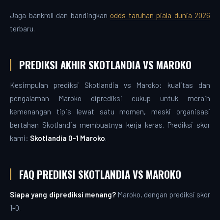
Jaga bankroll dan bandingkan
odds taruhan piala dunia 2026
terbaru.
PREDIKSI AKHIR SKOTLANDIA VS MAROKO
Kesimpulan prediksi Skotlandia vs Maroko: kualitas dan
pengalaman Maroko diprediksi cukup untuk meraih
kemenangan tipis lewat satu momen, meski organisasi
bertahan Skotlandia membuatnya kerja keras. Prediksi skor
kami:
Skotlandia 0-1 Maroko
.
FAQ PREDIKSI SKOTLANDIA VS MAROKO
Siapa yang diprediksi menang?
Maroko, dengan prediksi skor
1-0.