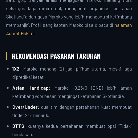
satu gol). Banyak analis menjagokan Maroko menang tipis
sekaligus laga minim gol, mengingat organisasi bertahan
Skotlandia dan gaya Maroko yang lebih mengontrol ketimbang
membanjiri. Profil sang kapten Maroko bisa dibaca di
halaman
Achraf Hakimi
.
REKOMENDASI PASARAN TARUHAN
1X2:
Maroko menang (2) jadi pilihan utama, meski laga
diprediksi ketat.
Asian Handicap:
Maroko -0.25/0 (DNB) lebih aman
ketimbang voor besar, mengingat ketahanan Skotlandia.
Over/Under:
dua tim dengan pertahanan kuat membuat
Under 2.5 menarik.
BTTS:
kuatnya kedua pertahanan membuat opsi “Tidak”
beralasan.