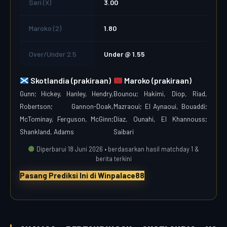
Seri (X)
3.00
Maroko (2)
1.80
Over/Under 2.5
Under @ 1.55
Skotlandia (prakiraan)
Maroko (prakiraan)
Gunn; Hickey, Hanley, Hendry,
Bounou; Hakimi, Diop, Riad,
Robertson; Gannon-Doak,
Mazraoui; El Aynaoui, Bouaddi;
McTominay, Ferguson, McGinn;
Díaz, Ounahi, El Khannouss;
Shankland, Adams
Saibari
Diperbarui 18 Juni 2026 • berdasarkan hasil matchday 1 &
berita terkini
Pasang Prediksi Ini di Winpalace88