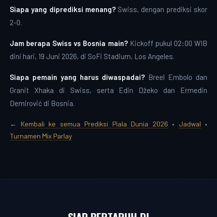
Siapa yang diprediksi menang?
Swiss, dengan prediksi skor
2-0.
Jam berapa Swiss vs Bosnia main?
Kickoff pukul 02:00 WIB
dini hari, 19 Juni 2026, di SoFi Stadium, Los Angeles.
Siapa pemain yang harus diwaspadai?
Breel Embolo dan
Granit Xhaka di Swiss, serta Edin Džeko dan Ermedin
Demirović di Bosnia.
←
Kembali ke semua Prediksi Piala Dunia 2026
•
Jadwal
•
Turnamen Mix Parlay
SIAP BERTARUH DI