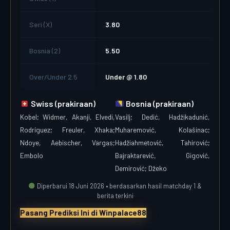
Seri (X)
3.80
Bosnia (2)
5.50
Over/Under 2.5
Under @ 1.80
Swiss (prakiraan)
Bosnia (prakiraan)
Kobel; Widmer, Akanji, Elvedi,
Vasilj; Dedić, Hadžikadunić,
Rodríguez; Freuler, Xhaka;
Muharemović, Kolašinac;
Ndoye, Aebischer, Vargas;
Hadžiahmetović, Tahirović;
Embolo
Bajraktarević, Gigović,
Demirović; Džeko
Diperbarui 18 Juni 2026 • berdasarkan hasil matchday 1 &
berita terkini
Pasang Prediksi Ini di Winpalace88