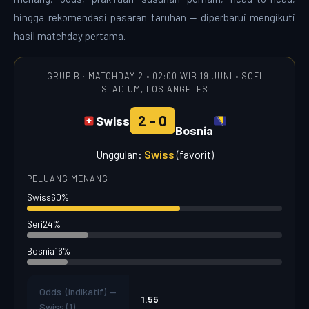
hingga rekomendasi pasaran taruhan — diperbarui mengikuti
hasil matchday pertama.
GRUP B · MATCHDAY 2 • 02:00 WIB 19 JUNI • SOFI
STADIUM, LOS ANGELES
2 – 0
Swiss
Bosnia
Unggulan:
Swiss
(favorit)
PELUANG MENANG
Swiss60%
Seri24%
Bosnia16%
Odds (indikatif) —
1.55
Swiss (1)