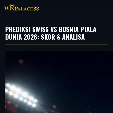
PREDIKSI SWISS VS BOSNIA PIALA
DUNIA 2026: SKOR & ANALISA