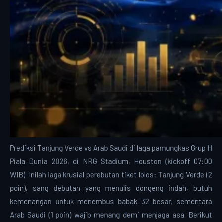
Prediksi Tanjung Verde vs Arab Saudi di laga pamungkas Grup H
Piala Dunia 2026, di NRG Stadium, Houston (kickoff 07:00
WIB). Inilah laga krusial perebutan tiket lolos: Tanjung Verde (2
poin), sang debutan yang menulis dongeng indah, butuh
kemenangan untuk menembus babak 32 besar, sementara
Arab Saudi (1 poin) wajib menang demi menjaga asa. Berikut