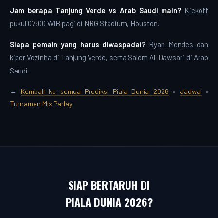
Jam berapa Tanjung Verde vs Arab Saudi main?
Kickoff
pukul 07:00 WIB pagi di NRG Stadium, Houston.
Siapa pemain yang harus diwaspadai?
Ryan Mendes dan
kiper Vozinha di Tanjung Verde, serta Salem Al-Dawsari di Arab
Saudi.
←
Kembali ke semua Prediksi Piala Dunia 2026
•
Jadwal
•
Turnamen Mix Parlay
SIAP BERTARUH DI
PIALA DUNIA 2026?