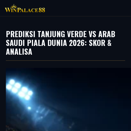
PREDIKSI TANJUNG VERDE VS ARAB
SAUDI PIALA DUNIA 2026: SKOR &
ANALISA