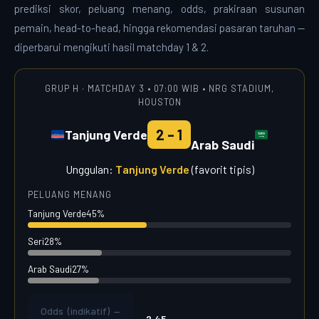
prediksi skor, peluang menang, odds, prakiraan susunan
pemain, head-to-head, hingga rekomendasi pasaran taruhan —
diperbarui mengikuti hasil matchday 1 & 2.
GRUP H · MATCHDAY 3 • 07:00 WIB • NRG STADIUM,
HOUSTON
2 – 1
Tanjung Verde
Arab Saudi
Unggulan:
Tanjung Verde
(favorit tipis)
PELUANG MENANG
Tanjung Verde45%
Seri28%
Arab Saudi27%
Odds (indikatif) —
2.45