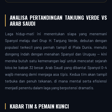
ANALISA PERTANDINGAN TANJUNG VERDE VS
ARAB SAUDI
Laga hidup-mati ini menentukan siapa yang menemani
Spanyol melaju dari Grup H. Tanjung Verde, debutan dengan
populasi terkecil yang pernah tampil di Piala Dunia, menulis
dongeng indah dengan menahan Spanyol dan Uruguay — kini
mereka butuh satu kemenangan lagi untuk mencatat sejarah
lolos ke babak 32 besar. Arab Saudi yang dibantai Spanyol 0-4
wajib menang demi menjaga asa tipis. Kedua tim akan tampil
terbuka dan penuh tekanan, di mana mental serta efisiensi
menjadi penentu dalam laga yang berpotensi dramatis.
KABAR TIM & PEMAIN KUNCI