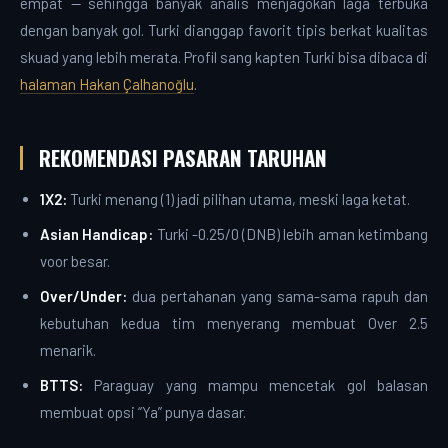
empat — sehingga banyak analis menjagokan laga terbuka
dengan banyak gol. Turki dianggap favorit tipis berkat kualitas
skuad yang lebih merata. Profil sang kapten Turki bisa dibaca di
halaman Hakan Çalhanoğlu
.
REKOMENDASI PASARAN TARUHAN
1X2:
Turki menang (1) jadi pilihan utama, meski laga ketat.
Asian Handicap:
Turki -0.25/0 (DNB) lebih aman ketimbang
voor besar.
Over/Under:
dua pertahanan yang sama-sama rapuh dan
kebutuhan kedua tim menyerang membuat Over 2.5
menarik.
BTTS:
Paraguay yang mampu mencetak gol balasan
membuat opsi “Ya” punya dasar.