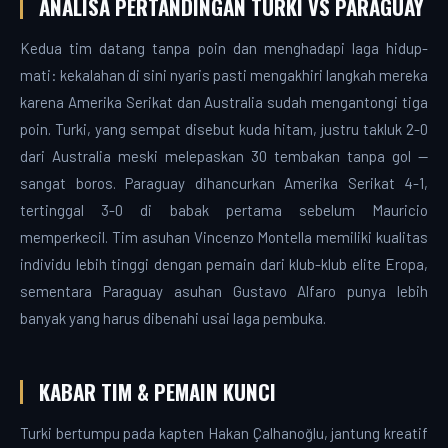
ANALISA PERTANDINGAN TURKI VS PARAGUAY
Kedua tim datang tanpa poin dan menghadapi laga hidup-
mati: kekalahan di sini nyaris pasti mengakhiri langkah mereka
karena Amerika Serikat dan Australia sudah mengantongi tiga
poin. Turki, yang sempat disebut kuda hitam, justru takluk 2-0
dari Australia meski melepaskan 30 tembakan tanpa gol —
sangat boros. Paraguay dihancurkan Amerika Serikat 4-1,
tertinggal 3-0 di babak pertama sebelum Mauricio
memperkecil. Tim asuhan Vincenzo Montella memiliki kualitas
individu lebih tinggi dengan pemain dari klub-klub elite Eropa,
sementara Paraguay asuhan Gustavo Alfaro punya lebih
banyak yang harus dibenahi usai laga pembuka.
KABAR TIM & PEMAIN KUNCI
Turki bertumpu pada kapten Hakan Çalhanoğlu, jantung kreatif