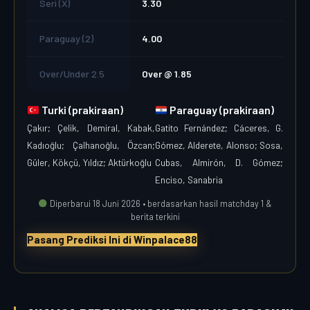
Seri (X)
3.30
Paraguay (2)
4.00
Over/Under 2.5
Over @ 1.85
Turki (prakiraan)
Paraguay (prakiraan)
Çakır; Çelik, Demiral, Kabak,
Gatito Fernández; Cáceres, G.
Kadıoğlu; Çalhanoğlu, Özcan;
Gómez, Alderete, Alonso; Sosa,
Güler, Kökçü, Yıldız; Aktürkoğlu
Cubas, Almirón, D. Gómez;
Enciso, Sanabria
Diperbarui 18 Juni 2026 • berdasarkan hasil matchday 1 &
berita terkini
Pasang Prediksi Ini di Winpalace88