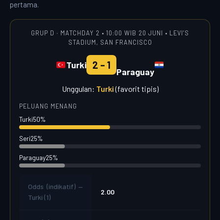
pertama.
GRUP D · MATCHDAY 2 • 10:00 WIB 20 JUNI • LEVI’S
STADIUM, SAN FRANCISCO
2 – 1
Turki
Paraguay
Unggulan:
Turki
(favorit tipis)
PELUANG MENANG
Turki50%
Seri25%
Paraguay25%
Odds (indikatif) —
2.00
Turki (1)