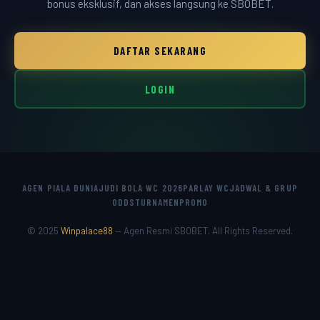
bonus eksklusif, dan akses langsung ke SBOBET.
DAFTAR SEKARANG
LOGIN
AGEN PIALA DUNIA
JUDI BOLA WC 2026
PARLAY WC
JADWAL & GRUP
ODDS
TURNAMEN
PROMO
© 2025
Winpalace88
— Agen Resmi SBOBET. All Rights Reserved.