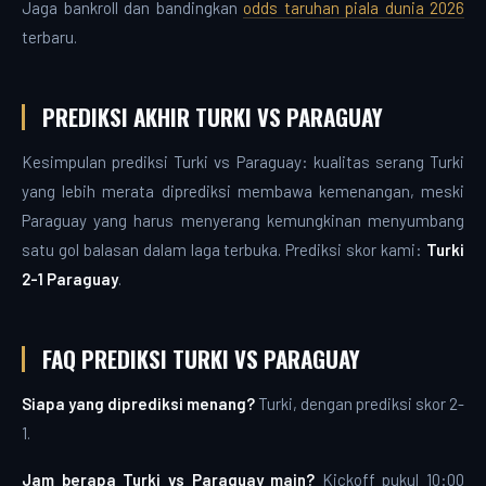
Jaga bankroll dan bandingkan
odds taruhan piala dunia 2026
terbaru.
PREDIKSI AKHIR TURKI VS PARAGUAY
Kesimpulan prediksi Turki vs Paraguay: kualitas serang Turki
yang lebih merata diprediksi membawa kemenangan, meski
Paraguay yang harus menyerang kemungkinan menyumbang
satu gol balasan dalam laga terbuka. Prediksi skor kami:
Turki
2-1 Paraguay
.
FAQ PREDIKSI TURKI VS PARAGUAY
Siapa yang diprediksi menang?
Turki, dengan prediksi skor 2-
1.
Jam berapa Turki vs Paraguay main?
Kickoff pukul 10:00