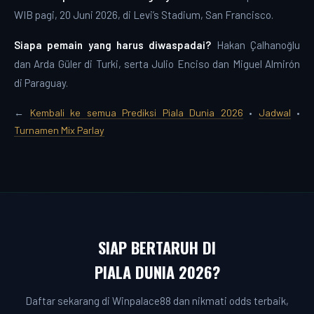
WIB pagi, 20 Juni 2026, di Levi’s Stadium, San Francisco.
Siapa pemain yang harus diwaspadai?
Hakan Çalhanoğlu
dan Arda Güler di Turki, serta Julio Enciso dan Miguel Almirón
di Paraguay.
←
Kembali ke semua Prediksi Piala Dunia 2026
•
Jadwal
•
Turnamen Mix Parlay
SIAP BERTARUH DI
PIALA DUNIA 2026?
Daftar sekarang di Winpalace88 dan nikmati odds terbaik,