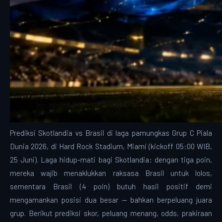
Prediksi Skotlandia vs Brasil di laga pamungkas Grup C Piala
Dunia 2026, di Hard Rock Stadium, Miami (kickoff 05:00 WIB,
25 Juni). Laga hidup-mati bagi Skotlandia: dengan tiga poin,
mereka wajib menaklukkan raksasa Brasil untuk lolos,
sementara Brasil (4 poin) butuh hasil positif demi
mengamankan posisi dua besar — bahkan berpeluang juara
grup. Berikut prediksi skor, peluang menang, odds, prakiraan