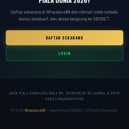
Daftar sekarang di Winpalace88 dan nikmati odds terbaik,
bonus eksklusif, dan akses langsung ke SBOBET.
DAFTAR SEKARANG
LOGIN
AGEN PIALA DUNIA
JUDI BOLA WC 2026
PARLAY WC
JADWAL & GRUP
ODDS
TURNAMEN
PROMO
© 2025
Winpalace88
— Agen Resmi SBOBET. All Rights Reserved.