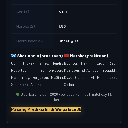
Seri (X)
3.00
Maroko (2)
1.80
Over/Under 2.5
Under @ 1.55
Skotlandia (prakiraan)
Maroko (prakiraan)
Gunn; Hickey, Hanley, Hendry,
Bounou; Hakimi, Diop, Riad,
Robertson; Gannon-Doak,
Mazraoui; El Aynaoui, Bouaddi;
McTominay, Ferguson, McGinn;
Díaz, Ounahi, El Khannouss;
Shankland, Adams
Saibari
Diperbarui 18 Juni 2026 • berdasarkan hasil matchday 1 &
berita terkini
Pasang Prediksi Ini di Winpalace88