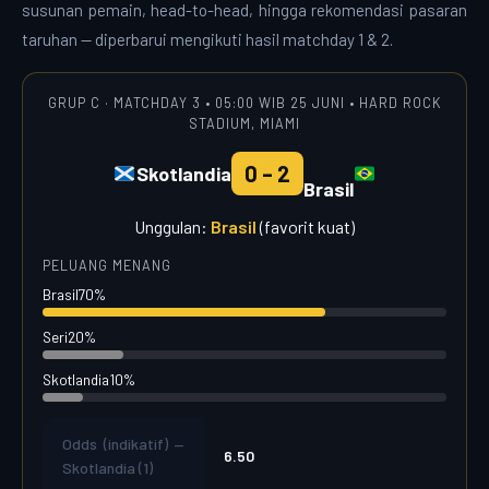
susunan pemain, head-to-head, hingga rekomendasi pasaran
taruhan — diperbarui mengikuti hasil matchday 1 & 2.
GRUP C · MATCHDAY 3 • 05:00 WIB 25 JUNI • HARD ROCK
STADIUM, MIAMI
0 – 2
Skotlandia
Brasil
Unggulan:
Brasil
(favorit kuat)
PELUANG MENANG
Brasil70%
Seri20%
Skotlandia10%
Odds (indikatif) —
6.50
Skotlandia (1)