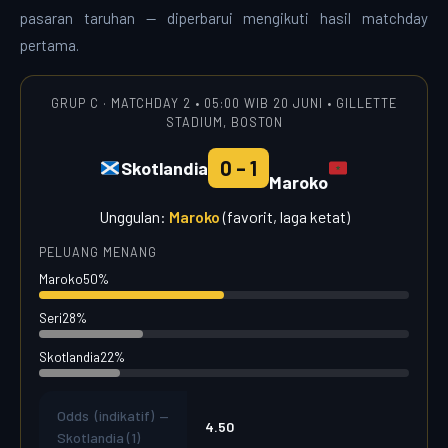
pasaran taruhan — diperbarui mengikuti hasil matchday
pertama.
GRUP C · MATCHDAY 2 • 05:00 WIB 20 JUNI • GILLETTE
STADIUM, BOSTON
0 – 1
Skotlandia
Maroko
Unggulan:
Maroko
(favorit, laga ketat)
PELUANG MENANG
Maroko50%
Seri28%
Skotlandia22%
Odds (indikatif) —
4.50
Skotlandia (1)