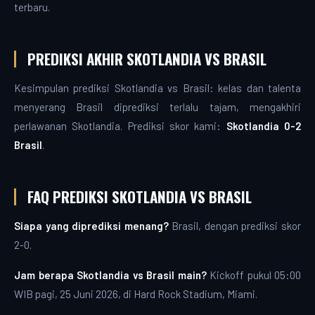
terbaru.
PREDIKSI AKHIR SKOTLANDIA VS BRASIL
Kesimpulan prediksi Skotlandia vs Brasil: kelas dan talenta
menyerang Brasil diprediksi terlalu tajam, mengakhiri
perlawanan Skotlandia. Prediksi skor kami:
Skotlandia 0-2
Brasil
.
FAQ PREDIKSI SKOTLANDIA VS BRASIL
Siapa yang diprediksi menang?
Brasil, dengan prediksi skor
2-0.
Jam berapa Skotlandia vs Brasil main?
Kickoff pukul 05:00
WIB pagi, 25 Juni 2026, di Hard Rock Stadium, Miami.